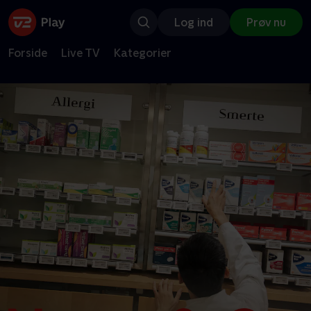
Log ind
Prøv nu
Forside
Live TV
Kategorier