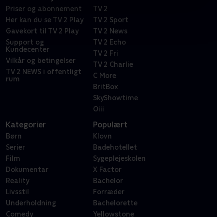
Priser og abonnement
TV 2
Her kan du se TV 2 Play
TV 2 Sport
Gavekort til TV 2 Play
TV 2 News
Support og
TV 2 Echo
Kundecenter
TV 2 Fri
Vilkår og betingelser
TV 2 Charlie
TV 2 NEWS i offentligt
C More
rum
BritBox
SkyShowtime
Oiii
Kategorier
Populært
Børn
Klovn
Serier
Badehotellet
Film
Sygeplejeskolen
Dokumentar
X Factor
Reality
Bachelor
Livsstil
Forræder
Underholdning
Bachelorette
Comedy
Yellowstone