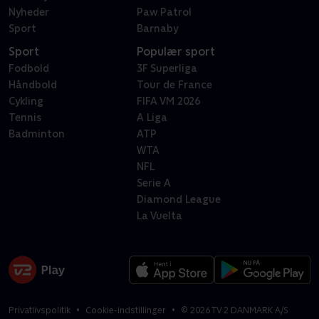
Nyheder
Paw Patrol
Sport
Barnaby
Sport
Populær sport
Fodbold
3F Superliga
Håndbold
Tour de France
Cykling
FIFA VM 2026
Tennis
A Liga
Badminton
ATP
WTA
NFL
Serie A
Diamond League
La Vuelta
Privatlivspolitik
Cookie-indstillinger
©
2026
TV 2 DANMARK A/S