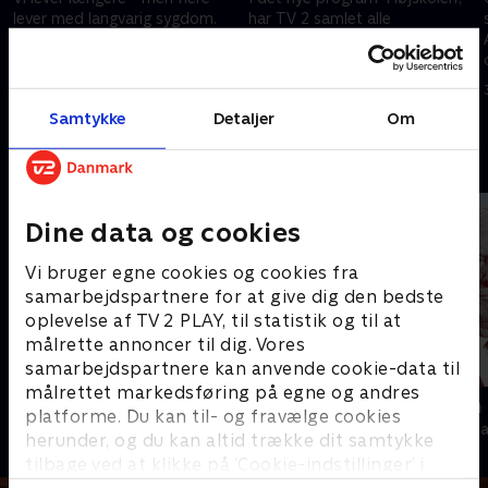
lever med langvarig sygdom.
har TV 2 samlet alle
Det viser Den Nationale
partilederne i et døgn på
Sundhedsprofil 2025, som er
Ryslinge Højskole til politiske
lavet af Statens Institut for
samtaler.
5. marts 2026 • 115 min
4. marts 2026 • 115 min
Folkesundhed.
Samtykke
Detaljer
Om
Andre så også
Dine data og cookies
Vi bruger egne cookies og cookies fra
samarbejdspartnere for at give dig den bedste
oplevelse af TV 2 PLAY, til statistik og til at
målrette annoncer til dig. Vores
samarbejdspartnere kan anvende cookie-data til
målrettet markedsføring på egne og andres
Presselogen
Kampen om
platforme. Du kan til- og fravælge cookies
Nyheder & Magasiner
Nyheder & Maga
herunder, og du kan altid trække dit samtykke
tilbage ved at klikke på ’Cookie-indstillinger’ i