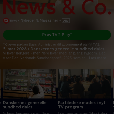
•
Nyheder & Magasiner
•
Prøv TV 2 Play*
*Kræver pakken Basis. Administrer dit abonnement på Mit TV 2.
5. mar 2026 • Danskernes generelle sundhed daler
Vi lever længere - men flere lever med langvarig sygdom. Det
viser Den Nationale Sundhedsprofil 2025, som er
...
Læs mere
e
Danskernes generelle
Partiledere mødes i nyt
sundhed daler
TV-program
Vi lever længere - men flere
I det nye program 'Højskolen',