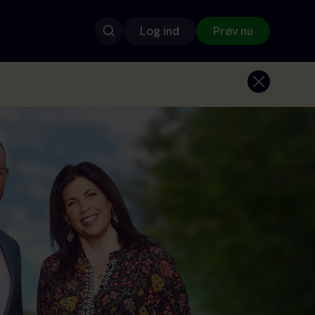
Log ind
Prøv nu