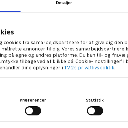
Detaljer
ptonshire
Glasgow West End
ger til Leicester, hvor Karen
Phil besøger to par, som tid
 på boligjagt, og det haster.
været med i programmet. 
krav: Der skal være plads til
går det med dem nu?
kies
rador Harley.
2. maj 2019 • 45 min
9 • 45 min
g cookies fra samarbejdspartnere for at give dig den b
l at målrette annoncer til dig. Vores samarbejdspartner
ing på egne og andres platforme. Du kan til- og fravæl
amtykke tilbage ved at klikke på ’Cookie-indstillinger’ i
handler dine oplysninger i
TV 2s privatlivspolitik
.
Samtykkevalg
Præferencer
Statistik