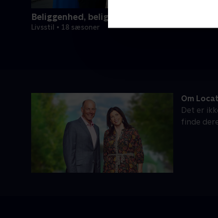
Beliggenhed, beliggenhed, beliggenhed
Livsstil • 18 sæsoner
Om Locat
Det er ikk
finde der