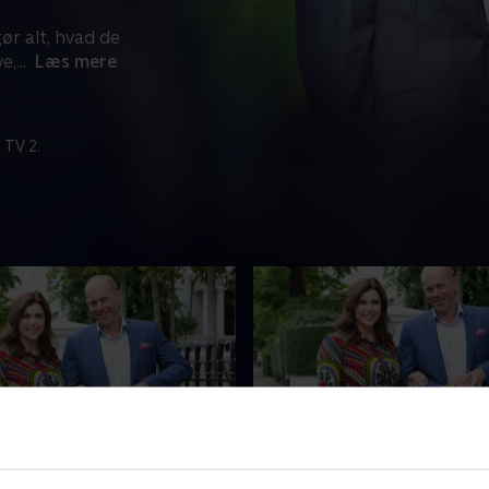
ør alt, hvad de
e,
...
Læs mere
 TV 2.
om 13 timer
Udløber i morgen
igjagt i Leicestershire &
7. Revisit 2 West London