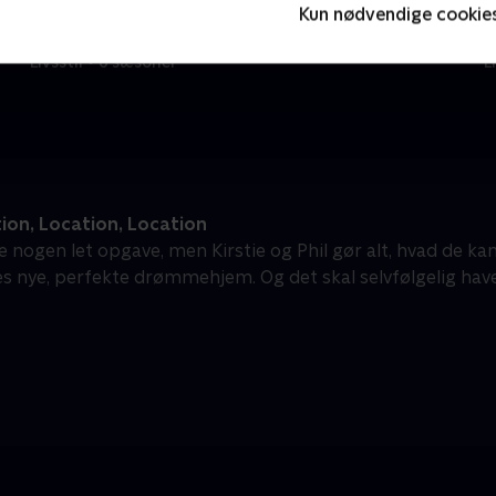
Kun nødvendige cookie
Ryd op i dit liv
F
Livsstil • 6 sæsoner
L
ion, Location, Location
e nogen let opgave, men Kirstie og Phil gør alt, hvad de ka
es nye, perfekte drømmehjem. Og det skal selvfølgelig hav