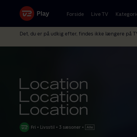
Forside
Live TV
Kategori
Det, du er på udkig efter, findes ikke længere på T
•
Livsstil
•
3 sæsoner
•