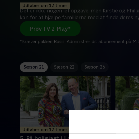
Udløber om 12 timer
Det er ikke nogen let opgave, men Kirstie og Phil g
kan for at hjælpe familierne med at finde deres ny
Prøv TV 2 Play*
*Kræver pakken Basis. Administrer dit abonnement på Mit
Sæson 21
Sæson 22
Sæson 26
Udløber om 12 timer
Udløber 
5. På boligjagt i London & Kent
6. På bol