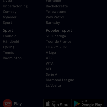
Livsstil
Forræder
Underholdning
Bachelorette
Comedy
Yellowstone
Nyheder
Paw Patrol
Sport
Barnaby
Sport
Populær sport
Fodbold
3F Superliga
Håndbold
Tour de France
Cykling
FIFA VM 2026
Tennis
A Liga
Badminton
ATP
WTA
NFL
Serie A
Diamond League
La Vuelta