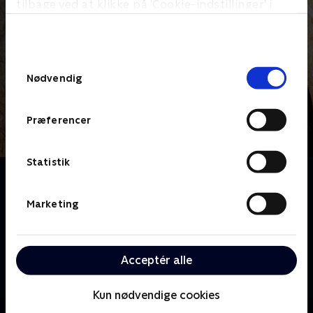
tilbage ved at klikke på ’Cookie-indstillinger’ i
bunden af siden. Læs mere om hvordan TV 2
behandler dine oplysninger i
TV 2s privatlivspolitik
.
Samtykkevalg
Nødvendig
Præferencer
Statistik
Om Bolighjælp på vej
Tømrerne Mats "Matte" Carlsson og Willy Björkman
Marketing
samt dekoratør og håndværker Reva Hallbäck rejser
rundt i Sverige i en lastbil, der er fuldt udstyret med
alt det, der kræves for at sætte boliger i stand. På
Acceptér alle
nogle få dage skal teamet realisere boligdrømmene
hos de svenskere, de besøger, som er gået i stå med
deres gør-det-selv-projekter.
Kun nødvendige cookies