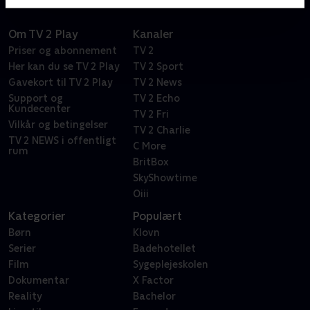
Om TV 2 Play
Kanaler
Priser og abonnement
TV 2
Her kan du se TV 2 Play
TV 2 Sport
Gavekort til TV 2 Play
TV 2 News
Support og
TV 2 Echo
Kundecenter
TV 2 Fri
Vilkår og betingelser
TV 2 Charlie
TV 2 NEWS i offentligt
C More
rum
BritBox
SkyShowtime
Oiii
Kategorier
Populært
Børn
Klovn
Serier
Badehotellet
Film
Sygeplejeskolen
Dokumentar
X Factor
Reality
Bachelor