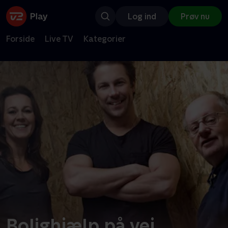
Log ind
Prøv nu
Forside
Live TV
Kategorier
Bolighjælp på vej