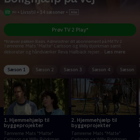
•
Livsstil
•
14 sæsoner
•
Prøv TV 2 Play*
*Kræver pakken Basis. Administrer dit abonnement på Mit TV 2.
Tømrerne Mats "Matte" Carlsson og Willy Björkman samt
dekoratør og håndværker Reva Hallbäck rejser
...
Læs mere
Sæson 1
Sæson 2
Sæson 3
Sæson 4
Sæson 5
1. Hjemmehjælp til
2. Hjemmehjælp til
byggeprojekter
byggeprojekter
Tømrerne Mats "Matte"
Tømrerne Mats "Matte"
Carlsson og Willy Björkman
Carlsson og Willy Björkman