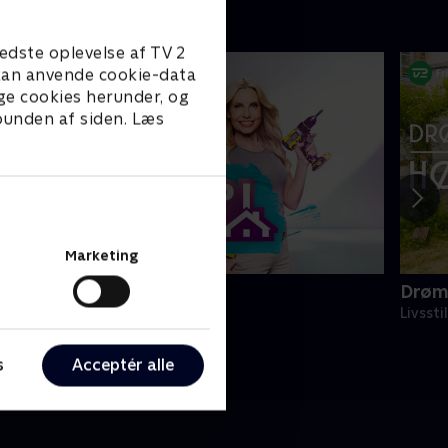
edste oplevelse af TV 2
e kan anvende cookie-data
ge cookies herunder, og
 bunden af siden. Læs
Marketing
yd op i dit liv
Drøm
ivsstil • 6 sæsoner
Livssti
s
Acceptér alle