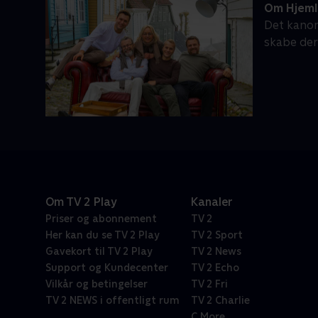
Om Hjeml
Det kanon
skabe der
Om TV 2 Play
Kanaler
Priser og abonnement
TV 2
Her kan du se TV 2 Play
TV 2 Sport
Gavekort til TV 2 Play
TV 2 News
Support og Kundecenter
TV 2 Echo
Vilkår og betingelser
TV 2 Fri
TV 2 NEWS i offentligt rum
TV 2 Charlie
C More