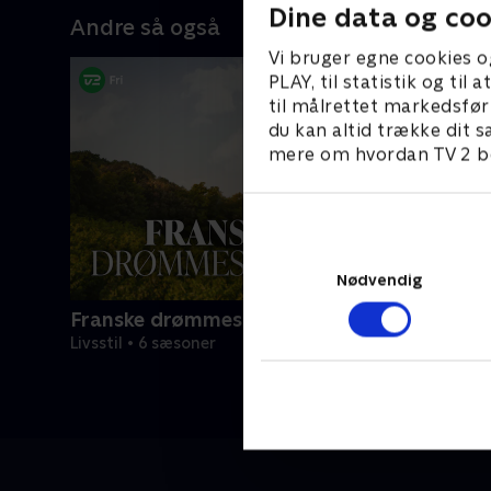
Dine data og coo
Andre så også
Vi bruger egne cookies o
PLAY, til statistik og ti
til målrettet markedsfør
du kan altid trække dit s
mere om hvordan TV 2 be
Nødvendig
Franske drømmeslotte
Livsstil • 6 sæsoner