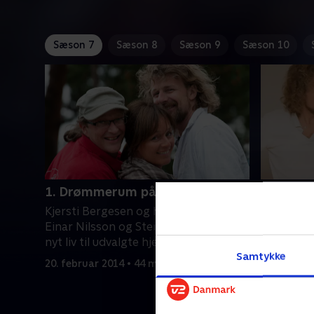
Sæson 7
Sæson 8
Sæson 9
Sæson 10
1. Drømmerum på kajen
2. Garde
Kjersti Bergesen og håndværkerne
Kjersti B
Einar Nilsson og Stein Gullaksen giver
Einar Nils
nyt liv til udvalgte hjem.
nyt liv ti
Samtykke
20. februar 2014 • 44 min
21. februa