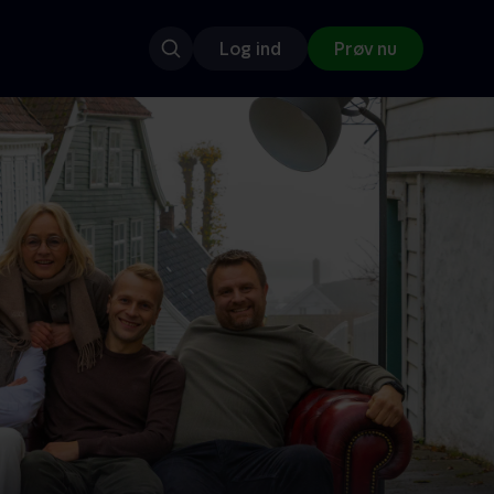
Log ind
Prøv nu