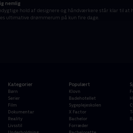
ig nemlig
dygtige hold af designere og håndværkere står klar til at
es ultimative drømmerum på kun fire dage.
Kategorier
Populært
S
Børn
Klovn
F
Serier
Badehotellet
H
Film
Sygeplejeskolen
C
Dokumentar
X Factor
T
Reality
Bachelor
B
Livsstil
Forræder
Underholdning
Bachelorette