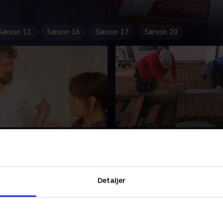
Sæson 11
Sæson 16
Sæson 17
Sæson 20
robe til begær
3. Eksklusiv terrasse
ergesen og håndværkerne
Kjersti Bergesen og håndv
son og Stein Gullaksen giver
Einar Nilsson og Stein Gulla
l udvalgte hjem.
nyt liv til udvalgte hjem.
Detaljer
r 2014 • 44 min
22. februar 2014 • 43 min