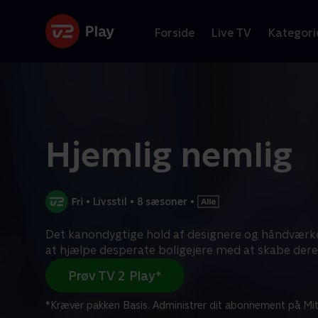
Forside
Live TV
Kategori
Hjemlig nemlig
•
Livsstil
•
8 sæsoner
•
Det kanondygtige hold af designere og håndværkere
at hjælpe desperate boligejere med at skabe dere
Prøv TV 2 Play*
*Kræver pakken Basis. Administrer dit abonnement på Mit