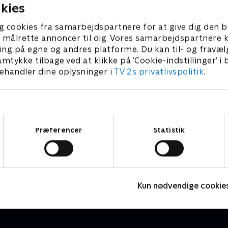
kies
g cookies fra samarbejdspartnere for at give dig den b
l at målrette annoncer til dig. Vores samarbejdspartner
ing på egne og andres platforme. Du kan til- og fravæl
amtykke tilbage ved at klikke på ’Cookie-indstillinger’ i
handler dine oplysninger i
TV 2s privatlivspolitik
.
Samtykkevalg
Præferencer
Statistik
Bolighjælp på vej
R
Livsstil • 14 sæsoner
L
Kun nødvendige cookie