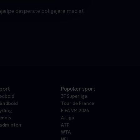
 hjælpe desperate boligejere med at
port
Populær sport
odbold
3F Superliga
åndbold
Tour de France
ykling
FIFA VM 2026
ennis
A Liga
adminton
ATP
WTA
NFL