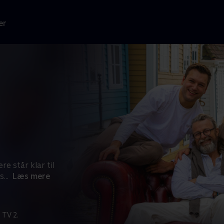
er
 står klar til
s
...
Læs mere
 TV 2.