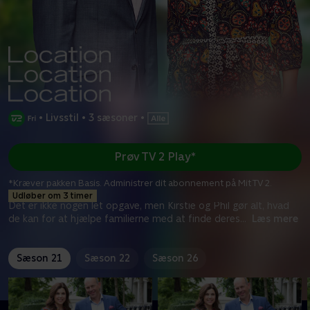
•
Livsstil
•
3 sæsoner
•
Prøv TV 2 Play*
*Kræver pakken Basis. Administrer dit abonnement på Mit TV 2.
Udløber om 3 timer
Det er ikke nogen let opgave, men Kirstie og Phil gør alt, hvad
de kan for at hjælpe familierne med at finde deres
...
Læs mere
Sæson 21
Sæson 22
Sæson 26