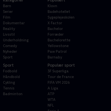
Kategorier
Populært
Børn
Klovn
Serier
Badehotellet
Film
Sygeplejeskolen
Dokumentar
X Factor
Reality
Bachelor
Livsstil
Forræder
Underholdning
Bachelorette
Comedy
Yellowstone
Nyheder
Paw Patrol
Sport
Barnaby
Sport
Populær sport
Fodbold
3F Superliga
Håndbold
Tour de France
Cykling
FIFA VM 2026
Tennis
A Liga
Badminton
ATP
WTA
NFL