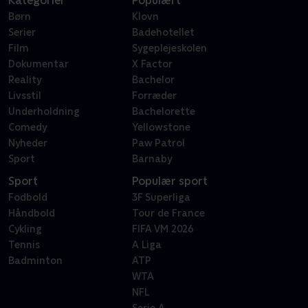
Kategorier
Populært
Børn
Klovn
Serier
Badehotellet
Film
Sygeplejeskolen
Dokumentar
X Factor
Reality
Bachelor
Livsstil
Forræder
Underholdning
Bachelorette
Comedy
Yellowstone
Nyheder
Paw Patrol
Sport
Barnaby
Sport
Populær sport
Fodbold
3F Superliga
Håndbold
Tour de France
Cykling
FIFA VM 2026
Tennis
A Liga
Badminton
ATP
WTA
NFL