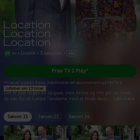
•
Livsstil
•
3 sæsoner
•
Prøv TV 2 Play*
*Kræver pakken Basis. Administrer dit abonnement på Mit TV 2.
Udløber om 13 timer
Det er ikke nogen let opgave, men Kirstie og Phil gør alt, hvad
de kan for at hjælpe familierne med at finde deres
...
Læs mere
Sæson 21
Sæson 22
Sæson 26