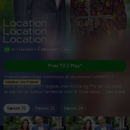
•
Livsstil
•
3 sæsoner
•
Prøv TV 2 Play*
*Kræver pakken Basis. Administrer dit abonnement på Mit TV 2.
Udløber om 9 timer
Det er ikke nogen let opgave, men Kirstie og Phil gør alt, hvad
de kan for at hjælpe familierne med at finde deres
...
Læs mere
Sæson 21
Sæson 22
Sæson 26