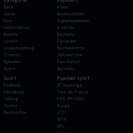
Kategorier
Populært
Børn
Klovn
Serier
Badehotellet
Film
Sygeplejeskolen
Dokumentar
X Factor
Reality
Bachelor
Livsstil
Forræder
Underholdning
Bachelorette
Comedy
Yellowstone
Nyheder
Paw Patrol
Sport
Barnaby
Sport
Populær sport
Fodbold
3F Superliga
Håndbold
Tour de France
Cykling
FIFA VM 2026
Tennis
A Liga
Badminton
ATP
WTA
NFL