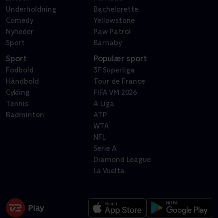
Underholdning
Bachelorette
Comedy
Yellowstone
Nyheder
Paw Patrol
Sport
Barnaby
Sport
Populær sport
Fodbold
3F Superliga
Håndbold
Tour de France
Cykling
FIFA VM 2026
Tennis
A Liga
Badminton
ATP
WTA
NFL
Serie A
Diamond League
La Vuelta