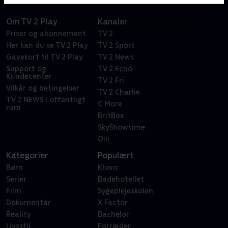
Om TV 2 Play
Kanaler
Priser og abonnement
TV 2
Her kan du se TV 2 Play
TV 2 Sport
Gavekort til TV 2 Play
TV 2 News
Support og
TV 2 Echo
Kundecenter
TV 2 Fri
Vilkår og betingelser
TV 2 Charlie
TV 2 NEWS i offentligt
C More
rum
BritBox
SkyShowtime
Oiii
Kategorier
Populært
Børn
Klovn
Serier
Badehotellet
Film
Sygeplejeskolen
Dokumentar
X Factor
Reality
Bachelor
Livsstil
Forræder