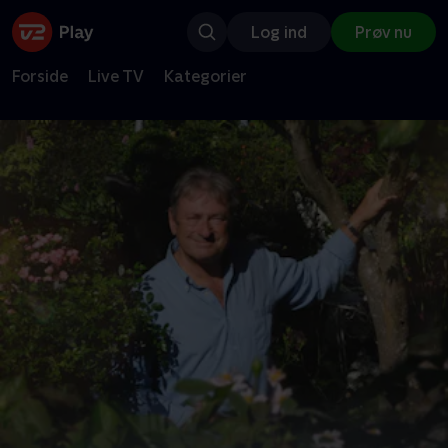
Log ind
Prøv nu
Forside
Live TV
Kategorier