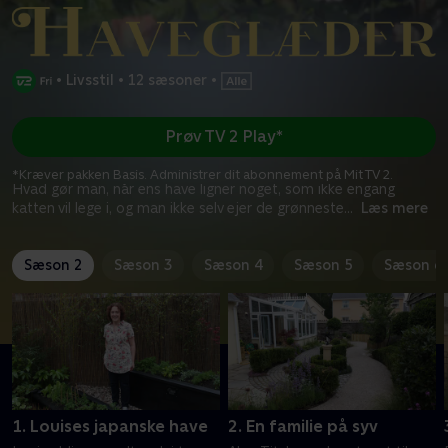
•
Livsstil
•
12 sæsoner
•
Prøv TV 2 Play*
*Kræver pakken Basis. Administrer dit abonnement på Mit TV 2.
Hvad gør man, når ens have ligner noget, som ikke engang
katten vil lege i, og man ikke selv ejer de grønneste
...
Læs mere
Sæson 2
Sæson 3
Sæson 4
Sæson 5
Sæson 6
1. Louises japanske have
2. En familie på syv