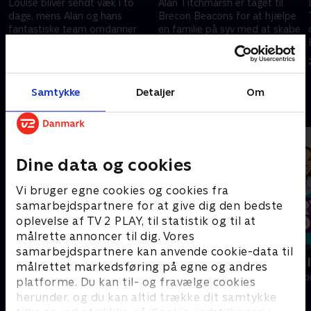
Louise bliver sendt væk i to
Alan Titchmarsh er taget til
dage, mens Alan og hans
Brecon Beacons for at hjælpe
fantastiske team omdanner
en familie på syv med at skabe
Louises noget kedelige have til
en have, de kan bruge.
en japansk en af slagsen.
27. januar 2014 • 45 min
28. januar 2014 • 45 min
Samtykke
Detaljer
Om
Andre så også
Dine data og cookies
Vi bruger egne cookies og cookies fra
samarbejdspartnere for at give dig den bedste
oplevelse af TV 2 PLAY, til statistik og til at
målrette annoncer til dig. Vores
samarbejdspartnere kan anvende cookie-data til
Franske drømmeslotte
Ryd op i dit l
målrettet markedsføring på egne og andres
Livsstil • 6 sæsoner
Livsstil • 6 sæs
platforme. Du kan til- og fravælge cookies
herunder, og du kan altid trække dit samtykke