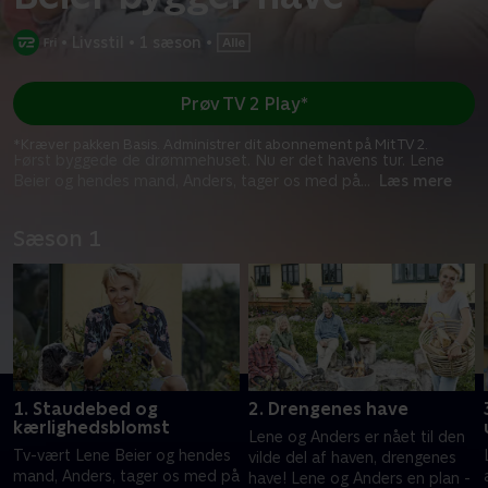
•
Livsstil
•
1 sæson
•
Prøv TV 2 Play*
*Kræver pakken Basis. Administrer dit abonnement på Mit TV 2.
Først byggede de drømmehuset. Nu er det havens tur. Lene
Beier og hendes mand, Anders, tager os med på
...
Læs mere
Sæson 1
1. Staudebed og
2. Drengenes have
kærlighedsblomst
Lene og Anders er nået til den
Tv-vært Lene Beier og hendes
vilde del af haven, drengenes
mand, Anders, tager os med på
have! Lene og Anders en plan -