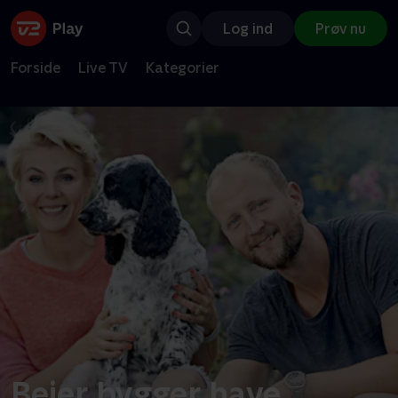
Log ind
Prøv nu
Forside
Live TV
Kategorier
Beier bygger have