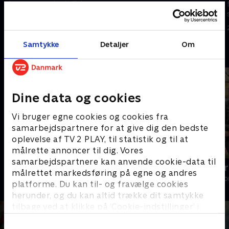
den grønne rejse i villahaven,
de vil overraske drengene, der
når der er premiere på
er taget på weekend hos
16. april 2019 • 30 min
reportageserien 'Beier bygger
morfar.
16. april 2019 • 30 min
have'.
Samtykke
Detaljer
Om
Andre så også
Dine data og cookies
Vi bruger egne cookies og cookies fra
samarbejdspartnere for at give dig den bedste
oplevelse af TV 2 PLAY, til statistik og til at
målrette annoncer til dig. Vores
samarbejdspartnere kan anvende cookie-data til
Beier over hækken
Beier bygger
målrettet markedsføring på egne og andres
Livsstil • 1 sæsoner
Livsstil • 1 sæs
platforme. Du kan til- og fravælge cookies
herunder, og du kan altid trække dit samtykke
tilbage ved at klikke på ’Cookie-indstillinger’ i
bunden af siden. Læs mere om hvordan TV 2
behandler dine oplysninger i