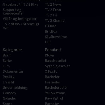
Gavekort til TV 2 Play
TV 2 News
Support og
TV 2 Echo
Kundecenter
TV 2 Fri
Vilkår og betingelser
TV 2 Charlie
TV 2 NEWS i offentligt
C More
rum
BritBox
SkyShowtime
Oiii
Kategorier
Populært
Børn
Klovn
Serier
Badehotellet
Film
Sygeplejeskolen
Dokumentar
X Factor
Reality
Bachelor
Livsstil
Forræder
Underholdning
Bachelorette
Comedy
Yellowstone
Nyheder
Paw Patrol
Sport
Barnaby