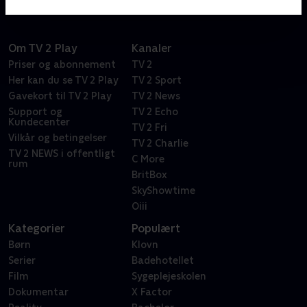
Om TV 2 Play
Kanaler
Priser og abonnement
TV 2
Her kan du se TV 2 Play
TV 2 Sport
Gavekort til TV 2 Play
TV 2 News
Support og
TV 2 Echo
Kundecenter
TV 2 Fri
Vilkår og betingelser
TV 2 Charlie
TV 2 NEWS i offentligt
C More
rum
BritBox
SkyShowtime
Oiii
Kategorier
Populært
Børn
Klovn
Serier
Badehotellet
Film
Sygeplejeskolen
Dokumentar
X Factor