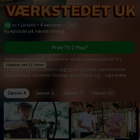
•
Livsstil
•
4 sæsoner
•
Ny episode på næste lørdag
Prøv TV 2 Play*
*Kræver pakken Basis. Administrer dit abonnement på Mit TV 2.
Udløber om 11 timer
Et hold af Storbritanniens dygtigste og mest passionerede
håndværkere reparerer finurlige arvestykker og
...
Læs mere
Sæson 4
Sæson 6
Sæson 7
Sæson 10