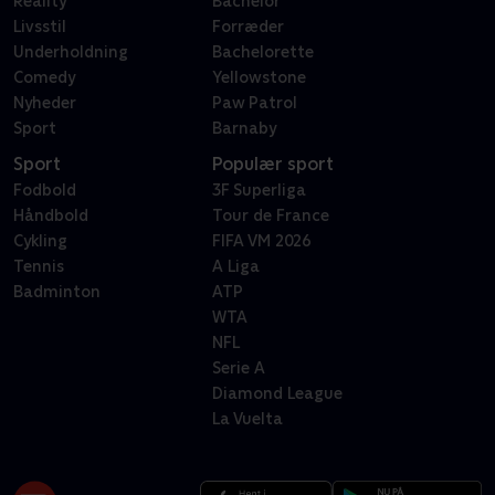
Reality
Bachelor
Livsstil
Forræder
Underholdning
Bachelorette
Comedy
Yellowstone
Nyheder
Paw Patrol
Sport
Barnaby
Sport
Populær sport
Fodbold
3F Superliga
Håndbold
Tour de France
Cykling
FIFA VM 2026
Tennis
A Liga
Badminton
ATP
WTA
NFL
Serie A
Diamond League
La Vuelta