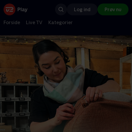
Log ind
Prøv nu
Forside
Live TV
Kategorier