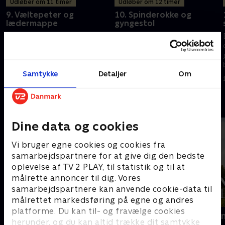
Udløber om 11 timer
Udløber om 12 timer
9. Væltepeter og
10. Spinderokke og
lædermappe
gyngestol
Eksperten Tim Gunn får sin sag
En 50 år gammel spinderok og
for, når han skal redde en
en håndlavet gyngestol, der er
gammel væltepeter uden sadel
ved at falde fra hinanden.
og bremser. Og så skal en
Eksperterne forsøger endnu
Samtykke
Detaljer
Om
lædermappe med en vigtig
engang at redde elskede
18. august 2021 • 43 min
18. august 2021 • 44 min
historie have nyt liv.
arvestykker.
Andre så også
Dine data og cookies
Vi bruger egne cookies og cookies fra
samarbejdspartnere for at give dig den bedste
oplevelse af TV 2 PLAY, til statistik og til at
målrette annoncer til dig. Vores
samarbejdspartnere kan anvende cookie-data til
målrettet markedsføring på egne og andres
platforme. Du kan til- og fravælge cookies
Ryd op i dit liv
Franske drø
herunder, og du kan altid trække dit samtykke