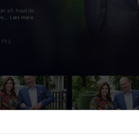
ør alt, hvad de
e,
...
Læs mere
 TV 2.
om 1 time
Udløber i morgen
ligjagt i Warwickshire &
3. Glasgow