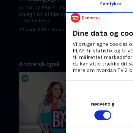
Samtykke
West Mi
Kirstie og Phil er i Manchester og
Clare og 
omegn for at hjælpe to par med at
seneste h
finde en bolig.
fandt de u
29. april 2019 • 45 min
Dine data og coo
Så nu er d
og Kirsti
29. april 2
Vi bruger egne cookies o
PLAY, til statistik og ti
til målrettet markedsfør
Andre så også
du kan altid trække dit s
mere om hvordan TV 2 be
Nødvendig