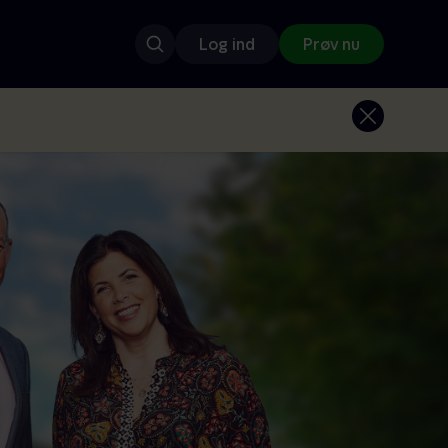
Log ind
Prøv nu