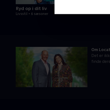
Ryd op i dit liv
Livsstil • 6 sæsoner
Om Locat
Det er ikk
finde der