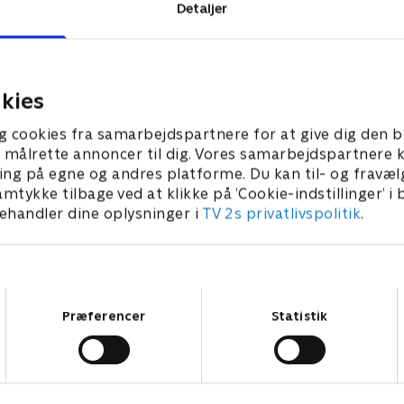
Detaljer
dlands
Boligmarkedet i Glasgow er 
Matt renoverede selv deres
begyndere! Husene, der blive
us, men da de blev forældre,
salg, ryger hurtigt og ofte ti
d af, at de mangler plads.
og det har været svært for 
kies
e på jagt efter en ny bolig,
at navigere i. Heldigvis står 
30. april 2019 • 45 min
e hjælper dem.
Phil klar til at hjælpe de bo
019 • 45 min
g cookies fra samarbejdspartnere for at give dig den b
Steph & Nick og Ranald & Ma
l at målrette annoncer til dig. Vores samarbejdspartner
ing på egne og andres platforme. Du kan til- og fravæl
amtykke tilbage ved at klikke på ’Cookie-indstillinger’ i
handler dine oplysninger i
TV 2s privatlivspolitik
.
Samtykkevalg
Præferencer
Statistik