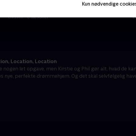
Kun nødvendige cookie
Franske drømmeslotte
D
Livsstil • 6 sæsoner
L
ion, Location, Location
e nogen let opgave, men Kirstie og Phil gør alt, hvad de ka
es nye, perfekte drømmehjem. Og det skal selvfølgelig hav