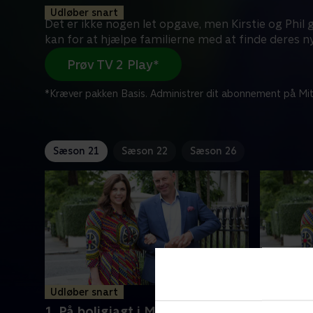
Udløber snart
Det er ikke nogen let opgave, men Kirstie og Phil g
kan for at hjælpe familierne med at finde deres ny
Prøv TV 2 Play*
*Kræver pakken Basis. Administrer dit abonnement på Mit
Sæson 21
Sæson 22
Sæson 26
Udløber snart
Udløber 
1. På boligjagt i Manchester
2. På bo