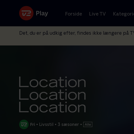
Forside
Live TV
Kategori
Det, du er på udkig efter, findes ikke længere på T
•
Livsstil
•
3 sæsoner
•