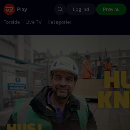
Log ind
Prøv nu
Forside
Live TV
Kategorier