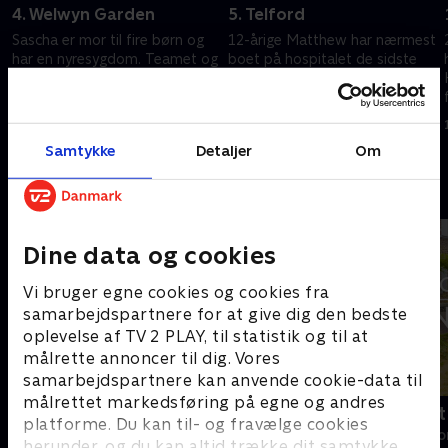
4. Welwyn Garden
5. Telford
Sascha er mor til fire børn og
12-årige Matthew har nærmest
har en nyresygdom. Teamet og
boet på hospitalet de sidste
de frivillige får bygget familiens
tre år. Nu træder teamet til for
hus om, så Sascha ikke skal på
at få bygget familiens hus om,
hospitalet hele tiden.
så Matthew kan komme hjem.
11. august 2025 • 58 min
11. august 2025 • 57 min
Samtykke
Detaljer
Om
Andre så også
Dine data og cookies
Vi bruger egne cookies og cookies fra
samarbejdspartnere for at give dig den bedste
oplevelse af TV 2 PLAY, til statistik og til at
målrette annoncer til dig. Vores
samarbejdspartnere kan anvende cookie-data til
målrettet markedsføring på egne og andres
Ryd op i dit liv
Drømmeslot 
platforme. Du kan til- og fravælge cookies
Livsstil • 6 sæsoner
Livsstil • 1 sæs
herunder, og du kan altid trække dit samtykke