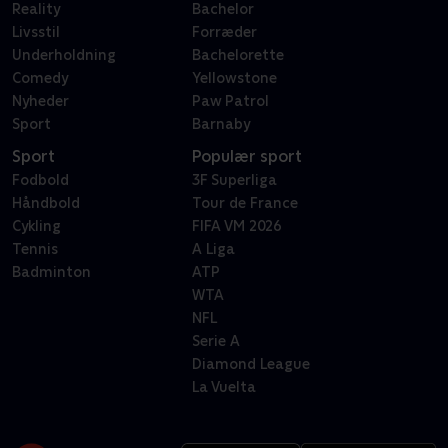
Reality
Bachelor
Livsstil
Forræder
Underholdning
Bachelorette
Comedy
Yellowstone
Nyheder
Paw Patrol
Sport
Barnaby
Sport
Populær sport
Fodbold
3F Superliga
Håndbold
Tour de France
Cykling
FIFA VM 2026
Tennis
A Liga
Badminton
ATP
WTA
NFL
Serie A
Diamond League
La Vuelta