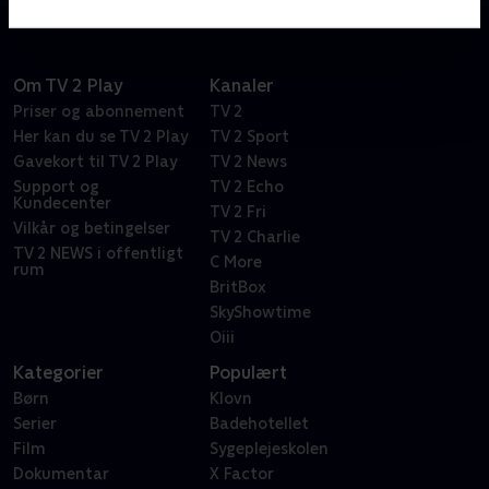
Om TV 2 Play
Kanaler
Priser og abonnement
TV 2
Her kan du se TV 2 Play
TV 2 Sport
Gavekort til TV 2 Play
TV 2 News
Support og
TV 2 Echo
Kundecenter
TV 2 Fri
Vilkår og betingelser
TV 2 Charlie
TV 2 NEWS i offentligt
C More
rum
BritBox
SkyShowtime
Oiii
Kategorier
Populært
Børn
Klovn
Serier
Badehotellet
Film
Sygeplejeskolen
Dokumentar
X Factor