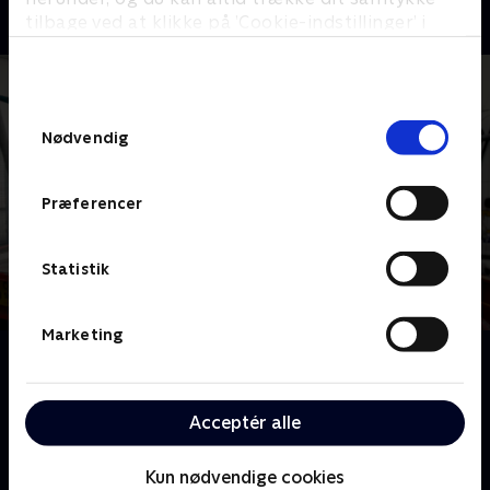
tilbage ved at klikke på ’Cookie-indstillinger’ i
bunden af siden. Læs mere om hvordan TV 2
behandler dine oplysninger i
TV 2s privatlivspolitik
.
Samtykkevalg
Nødvendig
Præferencer
Statistik
Marketing
Om Hus i knibe
Nick Knowles og hans håndværkerteam hidkalder
venner, familie og frivillige over hele Storbritannien,
Acceptér alle
så de kan hjælpe en række familier med at få deres
hjem renoveret.
Kun nødvendige cookies