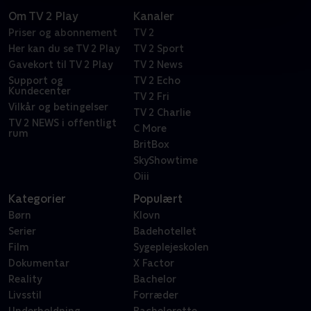
Om TV 2 Play
Kanaler
Priser og abonnement
TV 2
Her kan du se TV 2 Play
TV 2 Sport
Gavekort til TV 2 Play
TV 2 News
Support og
TV 2 Echo
Kundecenter
TV 2 Fri
Vilkår og betingelser
TV 2 Charlie
TV 2 NEWS i offentligt
C More
rum
BritBox
SkyShowtime
Oiii
Kategorier
Populært
Børn
Klovn
Serier
Badehotellet
Film
Sygeplejeskolen
Dokumentar
X Factor
Reality
Bachelor
Livsstil
Forræder