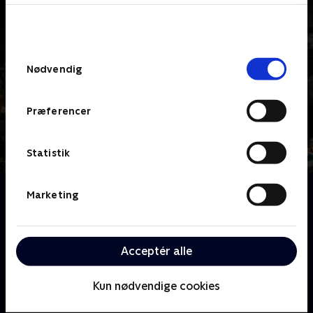
bunden af siden. Læs mere om hvordan TV 2
behandler dine oplysninger i
TV 2s privatlivspolitik
.
Samtykkevalg
Nødvendig
Præferencer
Statistik
Om Jul med Ernst
Marketing
Ernst Kirchsteiger inviterer os ind i sin magiske
juleverden. Her deler han idéer til pynt, mad og hygge
og viser, hvordan julen kan blive personlig og varm -
Acceptér alle
uden at koste for meget.
Kun nødvendige cookies