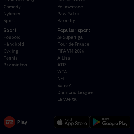
Underholdning
Bachelorette
Comedy
Yellowstone
Nyheder
Paw Patrol
Sport
Barnaby
Sport
Populær sport
Fodbold
3F Superliga
Håndbold
Tour de France
Cykling
FIFA VM 2026
Tennis
A Liga
Badminton
ATP
WTA
NFL
Serie A
Diamond League
La Vuelta