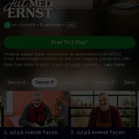
•
Livsstil
•
8 sæsoner
•
Prøv TV 2 Play*
*Kræver pakken Basis. Administrer dit abonnement på Mit TV 2.
Ernst Kirchsteiger inviterer os ind i sin magiske juleverden. Her
deler han idéer til pynt, mad og hygge og viser,
...
Læs mere
Sæson 6
Sæson 9
Sæson 11
Sæson 12
Sæson
1. Jul på svensk facon
2. Jul på svensk facon