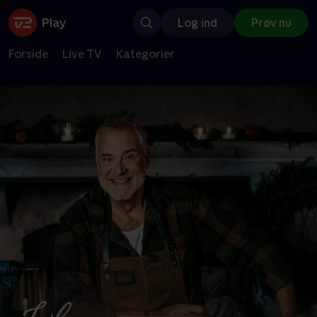
Log ind
Prøv nu
Forside
Live TV
Kategorier