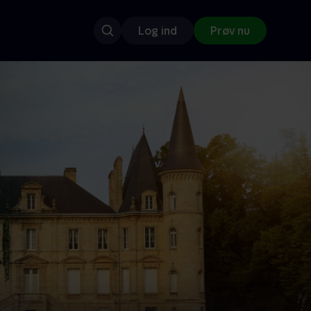
Log ind
Prøv nu