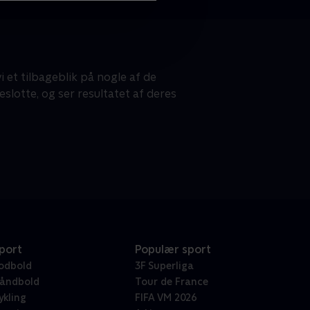
et tilbageblik på nogle af de
slotte, og ser resultatet af deres
port
Populær sport
odbold
3F Superliga
åndbold
Tour de France
ykling
FIFA VM 2026