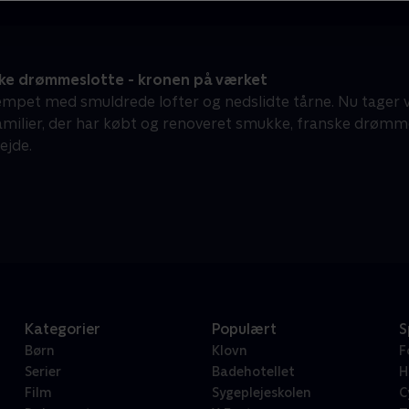
ke drømmeslotte - kronen på værket
mpet med smuldrede lofter og nedslidte tårne. Nu tager vi 
familier, der har købt og renoveret smukke, franske drømme
ejde.
Kategorier
Populært
S
Børn
Klovn
F
Serier
Badehotellet
H
Film
Sygeplejeskolen
C