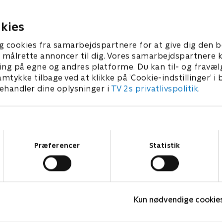
 - inklusiv deres egen
i Pays de la Loire til et hjem
pingplads.
eksklusivt pensionat.
024 • 45 min
28. april 2024 • 45 min
kies
g cookies fra samarbejdspartnere for at give dig den b
l at målrette annoncer til dig. Vores samarbejdspartner
ing på egne og andres platforme. Du kan til- og fravæl
amtykke tilbage ved at klikke på ’Cookie-indstillinger’ i
handler dine oplysninger i
TV 2s privatlivspolitik
.
Samtykkevalg
Præferencer
Statistik
Drømmeslot på højkant
H
Kun nødvendige cookie
Livsstil • 1 sæsoner
L