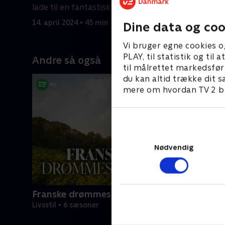
lade til en fantastisk lejlighed.
drømmehus
luksuscam
14. april 2024 • 45 min
21. april 2
Dine data og coo
Vi bruger egne cookies o
PLAY, til statistik og ti
Andre så også
til målrettet markedsfør
du kan altid trække dit s
mere om hvordan TV 2 be
Nødvendig
Franske drømmeslotte
Livsstil • 6 sæsoner