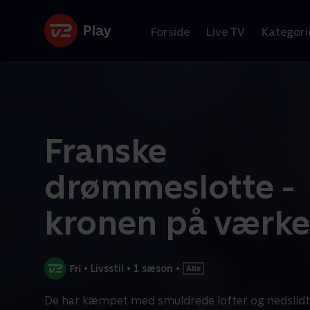
Forside
Live TV
Kategori
Franske
drømmeslotte -
kronen på værke
•
Livsstil
•
1 sæson
•
De har kæmpet med smuldrede lofter og nedslidt