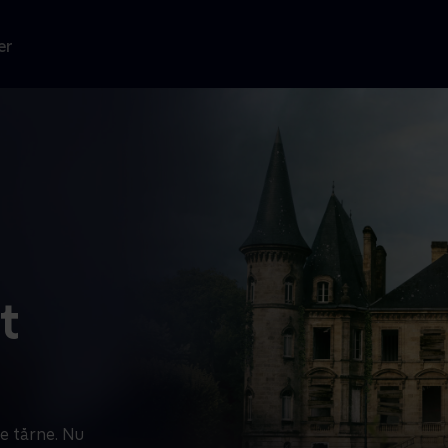
er
t
e tårne. Nu