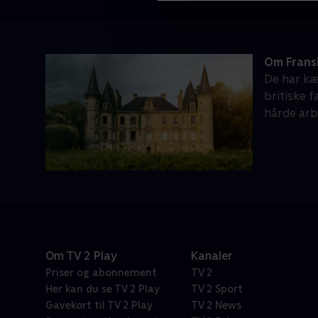
Om Frans
De har kæ
britiske 
hårde arb
Om TV 2 Play
Kanaler
Priser og abonnement
TV 2
Her kan du se TV 2 Play
TV 2 Sport
Gavekort til TV 2 Play
TV 2 News