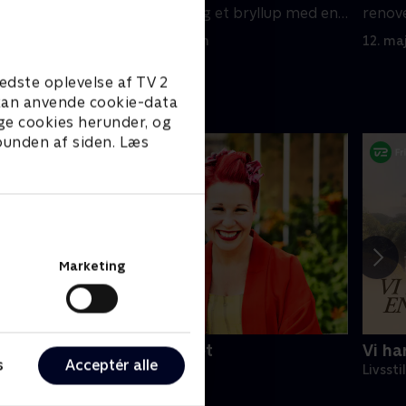
 og
op- og nedture og et bryllup med en
renove
uventet udgang.
tomt i 
5. maj 2024 • 45 min
12. ma
edste oplevelse af TV 2
e kan anvende cookie-data
ge cookies herunder, og
 bunden af siden. Læs
Marketing
an, hun og drømmeslottet
Vi ha
s
Acceptér alle
ivsstil • 8 sæsoner
Livssti