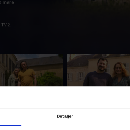
s mere
 TV 2.
eau La Grande Maison
3. Château de la Ruche
an Ben og Billie med stor
Vi besøger Tim og Rebecca 
Detaljer
ar restaureret Château La
resultatet af deres hårde a
ison og fået deres
med at omdanne Château de