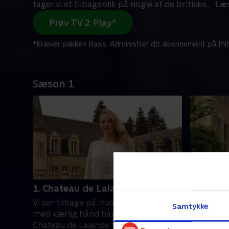
tager vi et tilbageblik på nogle af de britiske
...
Læ
Prøv TV 2 Play*
*Kræver pakken Basis. Administrer dit abonnement på Mit
Sæson 1
1. Chateau de Lalande
2. Chât
Vi ser tilbage på, hvordan Stephanie
Se, hvord
Samtykke
med kærlig hånd har forvandlet
passion h
Chateau de Lalande fra en nedslidt
Grande Ma