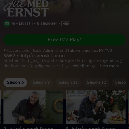
•
Livsstil
•
8 sæsoner
•
Prøv TV 2 Play*
*Kræver pakken Basis. Administrer dit abonnement på Mit TV 2.
S6:E2 • Jul på svensk facon
Ernst er i fuld gang med at skabe julestemning i orangeriet, og
der hører selvfølgelig masser af lys, mistelten og
...
Læs mere
Sæson 6
Sæson 9
Sæson 11
Sæson 12
Sæson
2. Jul på svensk facon
3. Jul på svensk facon