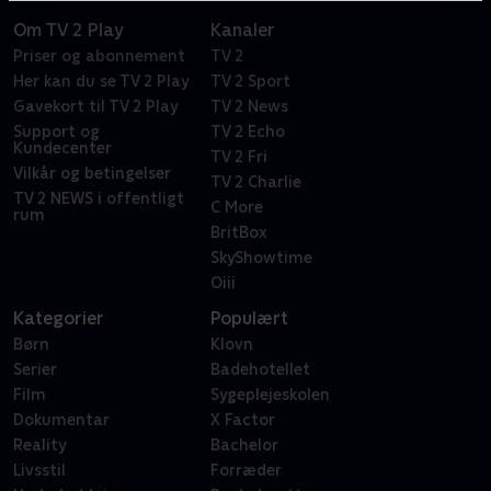
Om TV 2 Play
Kanaler
Priser og abonnement
TV 2
Her kan du se TV 2 Play
TV 2 Sport
Gavekort til TV 2 Play
TV 2 News
Support og
TV 2 Echo
Kundecenter
TV 2 Fri
Vilkår og betingelser
TV 2 Charlie
TV 2 NEWS i offentligt
C More
rum
BritBox
SkyShowtime
Oiii
Kategorier
Populært
Børn
Klovn
Serier
Badehotellet
Film
Sygeplejeskolen
Dokumentar
X Factor
Reality
Bachelor
Livsstil
Forræder