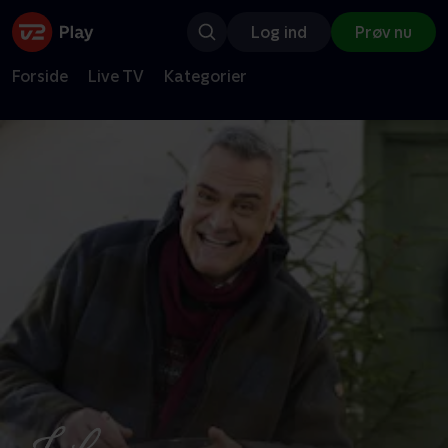
Log ind
Prøv nu
Forside
Live TV
Kategorier