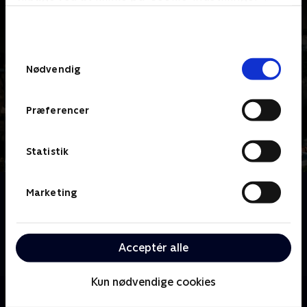
bunden af siden. Læs mere om hvordan TV 2
behandler dine oplysninger i
TV 2s privatlivspolitik
.
Samtykkevalg
Nødvendig
Præferencer
Statistik
Om Jul med Ernst
Marketing
Ernst Kirchsteiger inviterer os ind i sin magiske
juleverden. Her deler han idéer til pynt, mad og hygge
og viser, hvordan julen kan blive personlig og varm -
Acceptér alle
uden at koste for meget.
Kun nødvendige cookies