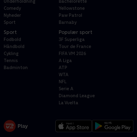
Underholdning
Bachelorette
Comedy
Yellowstone
Nyheder
Paw Patrol
Sport
Barnaby
Sport
Populær sport
Fodbold
3F Superliga
Håndbold
Tour de France
Cykling
FIFA VM 2026
Tennis
A Liga
Badminton
ATP
WTA
NFL
Serie A
Diamond League
La Vuelta