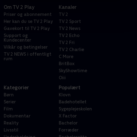
Om TV 2 Play
Kanaler
Priser og abonnement
TV 2
Her kan du se TV 2 Play
TV 2 Sport
Gavekort til TV 2 Play
TV 2 News
Support og
TV 2 Echo
Kundecenter
TV 2 Fri
Vilkår og betingelser
TV 2 Charlie
TV 2 NEWS i offentligt
C More
rum
BritBox
SkyShowtime
Oiii
Kategorier
Populært
Børn
Klovn
Serier
Badehotellet
Film
Sygeplejeskolen
Dokumentar
X Factor
Reality
Bachelor
Livsstil
Forræder