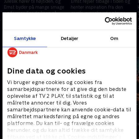
Juleslik hører til højtiden, og
Ernst rejser tilbage i tiden og
Ernst byder på mange smage
henter inspiration fra den
og former. For de knap så
gamle, svenske jul og laver
sukkertrængende serveres der
blandt andet en fin og hyggelig
indretningstips til hjemmet.
stearinlysekrone.
23. november 2021 • 42 min
23. november 2021 • 42 min
Samtykke
Detaljer
Om
Andre så også
Dine data og cookies
Vi bruger egne cookies og cookies fra
samarbejdspartnere for at give dig den bedste
oplevelse af TV 2 PLAY, til statistik og til at
målrette annoncer til dig. Vores
samarbejdspartnere kan anvende cookie-data til
målrettet markedsføring på egne og andres
Sommer med Ernst
Jul i Tivoli
platforme. Du kan til- og fravælge cookies
Livsstil • 4 sæsoner
Livsstil • 1 sæs
herunder, og du kan altid trække dit samtykke
tilbage ved at klikke på ’Cookie-indstillinger’ i