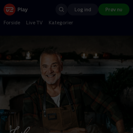
Log ind
Prøv nu
Forside
Live TV
Kategorier