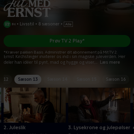
•
Livsstil
•
8 sæsoner
•
Prøv TV 2 Play*
*Kræver pakken Basis. Administrer dit abonnement på Mit TV 2.
Ernst Kirchsteiger inviterer os ind i sin magiske juleverden. Her
deler han idéer til pynt, mad og hygge og viser,
...
Læs mere
n 12
Sæson 13
Sæson 14
Sæson 15
Sæson 16
2. Juleslik
3. Lysekrone og julepølser