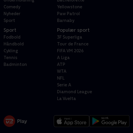
Underholdning
Bachelorette
Comedy
Yellowstone
Nyheder
Paw Patrol
Sport
Barnaby
Sport
Populær sport
Fodbold
3F Superliga
Håndbold
Tour de France
Cykling
FIFA VM 2026
Tennis
A Liga
Badminton
ATP
WTA
NFL
Serie A
Diamond League
La Vuelta