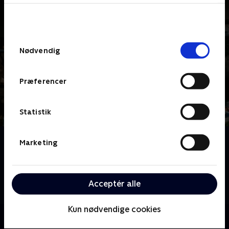
bunden af siden. Læs mere om hvordan TV 2
behandler dine oplysninger i
TV 2s privatlivspolitik
.
Samtykkevalg
Nødvendig
Præferencer
Statistik
Om Jul med Ernst
Marketing
Ernst Kirchsteiger inviterer os ind i sin magiske
juleverden. Her deler han idéer til pynt, mad og hygge
og viser, hvordan julen kan blive personlig og varm -
Acceptér alle
uden at koste for meget.
Kun nødvendige cookies