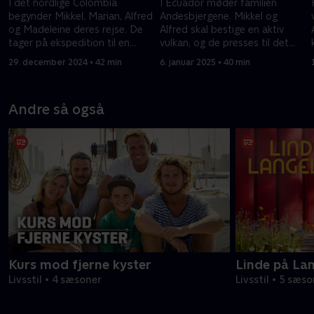
I det nordlige Colombia
I Ecuador møder familien
begynder Mikkel, Marian, Alfred
Andesbjergene. Mikkel og
og Madeleine deres rejse. De
Alfred skal bestige en aktiv
tager på ekspedition til en
vulkan, og de presses til det
glemt by og møder landets
yderste. Men naturoplevelsen
29. december 2024 • 42 min
6. januar 2025 • 40 min
oprindelige folk.
er det hele værd.
Andre så også
Kurs mod fjerne kyster
Linde på La
Livsstil • 4 sæsoner
Livsstil • 5 sæs