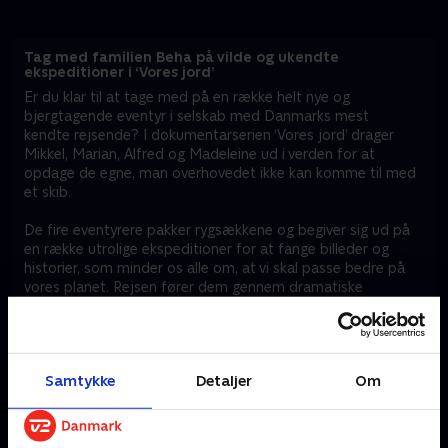
Tag med familien Beha på vilde og ukendte
ekspeditioner i ‘Vores jord’
Er du klar til at tage med på en række helt nye og
bjergtagende eventyr i selskab med Danmarks mest
kendte rejsende? I dokumentarserien ‘Vores jord’ drager
Mikkel, Marian, Alfred og Madeleine ud i verden for at
opdage de egne, man overhovedet ikke kan komme til med
et skib.
De fire eventyrere pakker rygsækkene og begiver sig ud på
en række utrolige ekspeditioner for at fange billeder og
historier, som minder os alle om, at vi skal passe bedre på
vores planet. Rejsen fører dem gennem dramatiske
kontraster fra glemte byer i det nordlige Colombia til de
barske højder i Andesbjergene.
Når du ser ‘Vores jord’, kommer du med helt ind i hjertet af
Samtykke
Detaljer
Om
verdens største regnskov, Amazonas, hvor familien møder
kriblende og giftige overraskelser. Gennem de personlige
rejseberetninger i ‘Vores jord’ oplever du, hvordan de fire
familiemedlemmer må splitte op undervejs for at dække