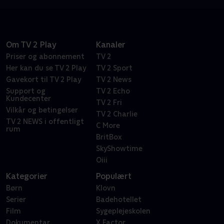
Om TV 2 Play
Kanaler
Priser og abonnement
TV 2
Her kan du se TV 2 Play
TV 2 Sport
Gavekort til TV 2 Play
TV 2 News
Support og
TV 2 Echo
Kundecenter
TV 2 Fri
Vilkår og betingelser
TV 2 Charlie
TV 2 NEWS i offentligt
C More
rum
BritBox
SkyShowtime
Oiii
Kategorier
Populært
Børn
Klovn
Serier
Badehotellet
Film
Sygeplejeskolen
Dokumentar
X Factor