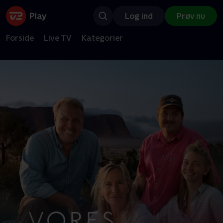
Log ind
Prøv nu
Forside
Live TV
Kategorier