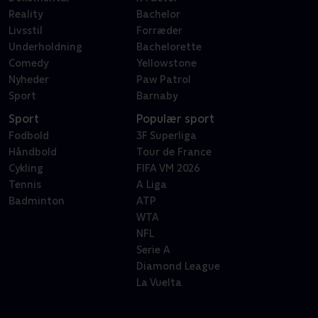
Reality
Bachelor
Livsstil
Forræder
Underholdning
Bachelorette
Comedy
Yellowstone
Nyheder
Paw Patrol
Sport
Barnaby
Sport
Populær sport
Fodbold
3F Superliga
Håndbold
Tour de France
Cykling
FIFA VM 2026
Tennis
A Liga
Badminton
ATP
WTA
NFL
Serie A
Diamond League
La Vuelta