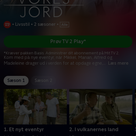
•
Livsstil
•
2 sæsoner
•
Prøv TV 2 Play*
*Kræver pakken Basis. Administrer dit abonnement på Mit TV 2.
Kom med på nye eventyr, når Mikkel, Marian, Alfred og
Madeleine drager ud i verden for at opdage egne,
...
Læs mere
Sæson 1
Sæson 2
1. Et nyt eventyr
2. I vulkanernes land