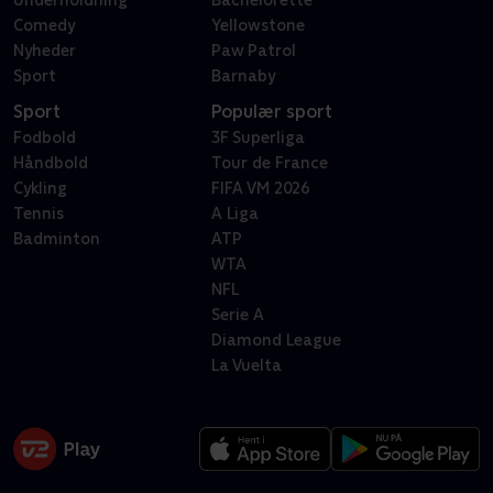
Underholdning
Bachelorette
Comedy
Yellowstone
Nyheder
Paw Patrol
Sport
Barnaby
Sport
Populær sport
Fodbold
3F Superliga
Håndbold
Tour de France
Cykling
FIFA VM 2026
Tennis
A Liga
Badminton
ATP
WTA
NFL
Serie A
Diamond League
La Vuelta