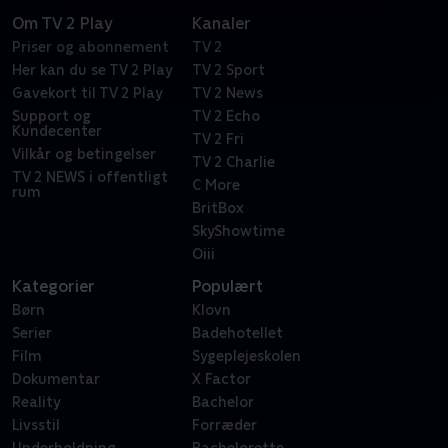
Om TV 2 Play
Kanaler
Priser og abonnement
TV 2
Her kan du se TV 2 Play
TV 2 Sport
Gavekort til TV 2 Play
TV 2 News
Support og
TV 2 Echo
Kundecenter
TV 2 Fri
Vilkår og betingelser
TV 2 Charlie
TV 2 NEWS i offentligt
C More
rum
BritBox
SkyShowtime
Oiii
Kategorier
Populært
Børn
Klovn
Serier
Badehotellet
Film
Sygeplejeskolen
Dokumentar
X Factor
Reality
Bachelor
Livsstil
Forræder