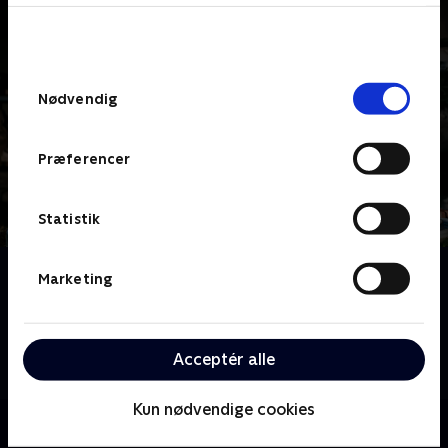
bunden af siden. Læs mere om hvordan TV 2
behandler dine oplysninger i
TV 2s privatlivspolitik
.
Samtykkevalg
Nødvendig
Præferencer
Statistik
Om Jul med Ernst
Marketing
Ernst Kirchsteiger inviterer os ind i sin magiske
juleverden. Her deler han idéer til pynt, mad og hygge
og viser, hvordan julen kan blive personlig og varm -
Acceptér alle
uden at koste for meget.
Kun nødvendige cookies