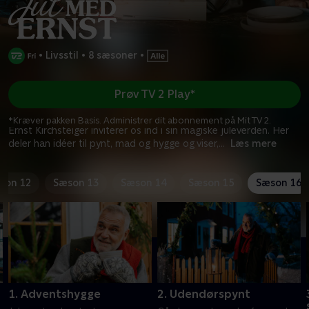
•
Livsstil
•
8 sæsoner
•
Prøv TV 2 Play*
*Kræver pakken Basis. Administrer dit abonnement på Mit TV 2.
Ernst Kirchsteiger inviterer os ind i sin magiske juleverden. Her
deler han idéer til pynt, mad og hygge og viser,
...
Læs mere
son 12
Sæson 13
Sæson 14
Sæson 15
Sæson 16
1. Adventshygge
2. Udendørspynt