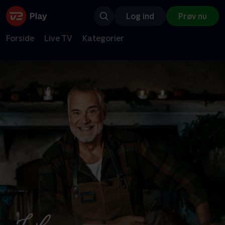
Log ind
Prøv nu
Forside
Live TV
Kategorier