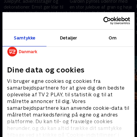
Julepynt, adventsstager og
Gården pyntes udenfor med
dekorationer. Ernst gør klar til
en stor julebue af gran og høje
at hygge i hele december for at
lysestager. Indenfor bager
komme i den helt rigtige
Ernst safrankage og laver
julestemning.
krydrede julefrikadeller.
10. november 2025 • 44 min
10. november 2025 • 43 min
Samtykke
Detaljer
Om
Andre så også
Dine data og cookies
Vi bruger egne cookies og cookies fra
samarbejdspartnere for at give dig den bedste
oplevelse af TV 2 PLAY, til statistik og til at
målrette annoncer til dig. Vores
samarbejdspartnere kan anvende cookie-data til
målrettet markedsføring på egne og andres
Sommer med Ernst
Jul i Tivoli
platforme. Du kan til- og fravælge cookies
Livsstil • 4 sæsoner
Livsstil • 1 sæs
herunder, og du kan altid trække dit samtykke
tilbage ved at klikke på ’Cookie-indstillinger’ i