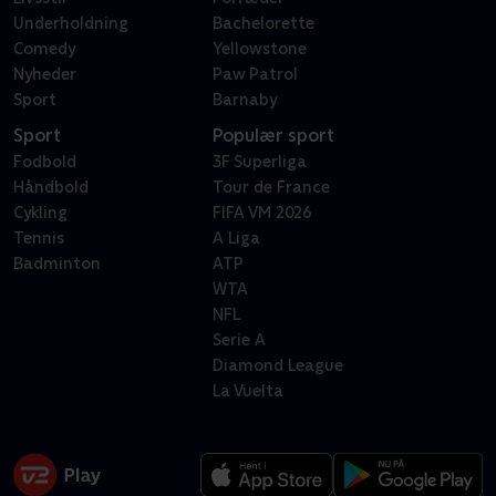
Underholdning
Bachelorette
Comedy
Yellowstone
Nyheder
Paw Patrol
Sport
Barnaby
Sport
Populær sport
Fodbold
3F Superliga
Håndbold
Tour de France
Cykling
FIFA VM 2026
Tennis
A Liga
Badminton
ATP
WTA
NFL
Serie A
Diamond League
La Vuelta