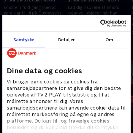
Ernst er i fuld gang med at
Lad dig inspirere af Ernsts
gøre klar til jul på Gustavsviks
kreative juleidéer, når han
herregård lidt uden for
dækker op til den søde højtid,
Kristinehamn i Värmland.
kreere julestjerner, nisser samt
Julebordet skal dækkes med
smarte julepuder og et
7. december 2017 • 43 min
28. november 2019 • 43 min
sylte, skinke og masser af
vintermaleri.
Samtykke
Detaljer
Om
å
julemad. Det skal selvfølgelig
også pyntes med gran og en
Andre så også
lyskrans. Glædelig jul fra det
svenske.
Dine data og cookies
Vi bruger egne cookies og cookies fra
samarbejdspartnere for at give dig den bedste
oplevelse af TV 2 PLAY, til statistik og til at
målrette annoncer til dig. Vores
samarbejdspartnere kan anvende cookie-data til
målrettet markedsføring på egne og andres
Sommer med Ernst
Jul i Tivoli
platforme. Du kan til- og fravælge cookies
Livsstil • 4 sæsoner
Livsstil • 1 sæs
herunder, og du kan altid trække dit samtykke