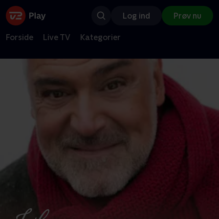
Log ind
Prøv nu
Forside
Live TV
Kategorier