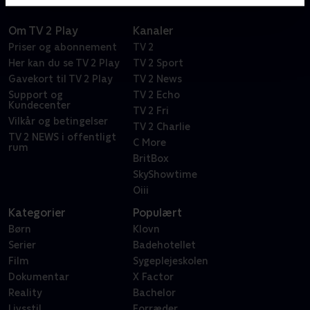
Om TV 2 Play
Kanaler
Priser og abonnement
TV 2
Her kan du se TV 2 Play
TV 2 Sport
Gavekort til TV 2 Play
TV 2 News
Support og
TV 2 Echo
Kundecenter
TV 2 Fri
Vilkår og betingelser
TV 2 Charlie
TV 2 NEWS i offentligt
C More
rum
BritBox
SkyShowtime
Oiii
Kategorier
Populært
Børn
Klovn
Serier
Badehotellet
Film
Sygeplejeskolen
Dokumentar
X Factor
Reality
Bachelor
Livsstil
Forræder