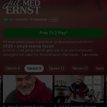
•
Livsstil
•
8 sæsoner
•
Prøv TV 2 Play*
*Kræver pakken Basis. Administrer dit abonnement på Mit TV 2.
S9:E3 • Jul på svensk facon
Ernst er i fuld gang med at gøre klar til jul på Gustavsviks
herregård lidt uden for Kristinehamn i Värmland.
...
Læs mere
Sæson 6
Sæson 9
Sæson 11
Sæson 12
Sæson
3. Jul på svensk facon
1. Jul på svensk facon