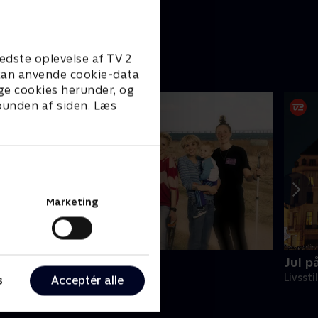
edste oplevelse af TV 2
e kan anvende cookie-data
ge cookies herunder, og
 bunden af siden. Læs
Marketing
eier over hækken
Jul p
ivsstil • 1 sæsoner
Livssti
s
Acceptér alle