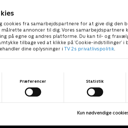
orglemmelig
er 2025 • 28 min
kies
g cookies fra samarbejdspartnere for at give dig den b
l at målrette annoncer til dig. Vores samarbejdspartner
ing på egne og andres platforme. Du kan til- og fravæl
amtykke tilbage ved at klikke på ’Cookie-indstillinger’ i
handler dine oplysninger i
TV 2s privatlivspolitik
.
Samtykkevalg
Præferencer
Statistik
Beier bygger
B
Livsstil • 1 sæsoner
L
Kun nødvendige cookie