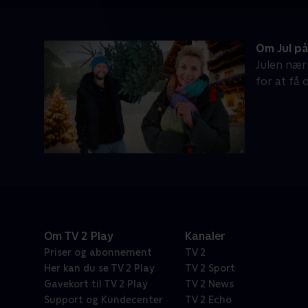
Om Jul på
Julen nær
for at få
Om TV 2 Play
Kanaler
Priser og abonnement
TV 2
Her kan du se TV 2 Play
TV 2 Sport
Gavekort til TV 2 Play
TV 2 News
Support og Kundecenter
TV 2 Echo