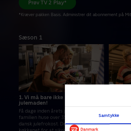
Prøv TV 2 Play*
*Kræver pakken Basis. Administrer dit abonnement på Mit
Sæson 1
1. Vi må bare ikke ødelægge
2. Vores 
julemaden!
Lene og A
Få dage inden årets julerykind skal
klar til, 
Samtykke
familien huse over 35 mand til ægte
ankommer 
dansk julefrokost. Det giver stress i
det særlig
køkkenet for at sikre den gode