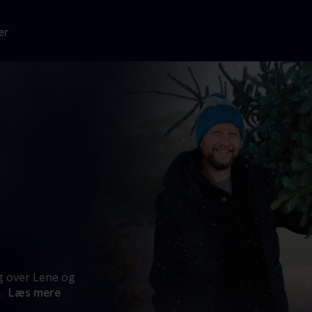
er
g over Lene og
..
Læs mere