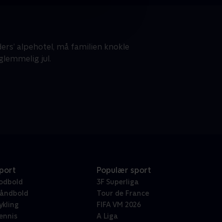
rs’ alpehotel, må familien knokle
glemmelig jul.
port
Populær sport
odbold
3F Superliga
åndbold
Tour de France
ykling
FIFA VM 2026
ennis
A Liga