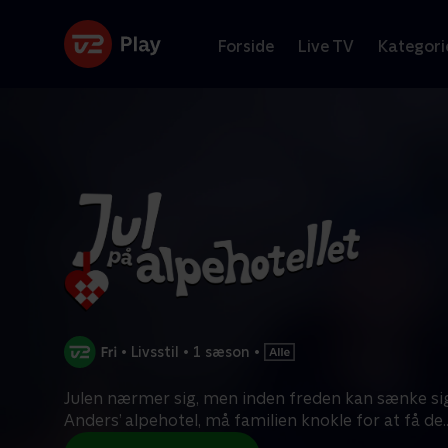
Forside
Live TV
Kategori
•
Livsstil
•
1 sæson
•
Julen nærmer sig, men inden freden kan sænke si
Anders’ alpehotel, må familien knokle for at få de
.