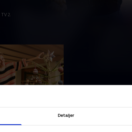
 TV 2.
første jul på hotellet
nders knokler for at blive
at deres julegæster
Detaljer
til hotellet. For Lene er
t afgørende, at juleaften