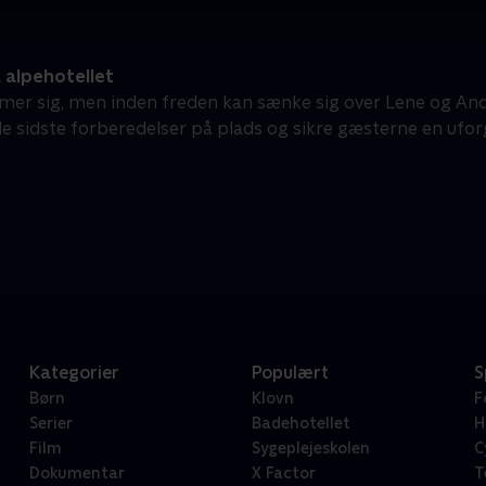
 alpehotellet
mer sig, men inden freden kan sænke sig over Lene og Ande
 de sidste forberedelser på plads og sikre gæsterne en ufor
Kategorier
Populært
S
Børn
Klovn
F
Serier
Badehotellet
H
Film
Sygeplejeskolen
C
Dokumentar
X Factor
T