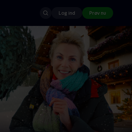
Log ind
Prøv nu