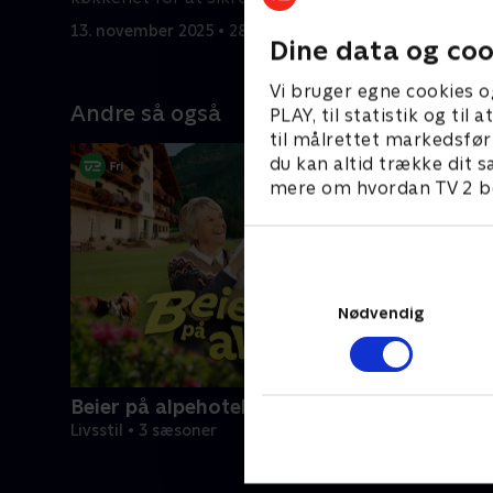
bliver uf
20. novemb
danske julesmag.
13. november 2025 • 28 min
Dine data og coo
Vi bruger egne cookies o
Andre så også
PLAY, til statistik og ti
til målrettet markedsfør
du kan altid trække dit s
mere om hvordan TV 2 be
Nødvendig
Beier på alpehotellet
Livsstil • 3 sæsoner