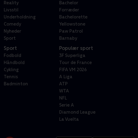
Reality
Bachelor
Livsstil
Forræder
Underholdning
Bachelorette
Comedy
Yellowstone
Nyheder
Paw Patrol
Sport
Barnaby
Sport
Populær sport
Fodbold
3F Superliga
Håndbold
Tour de France
Cykling
FIFA VM 2026
Tennis
A Liga
Badminton
ATP
WTA
NFL
Serie A
Diamond League
La Vuelta