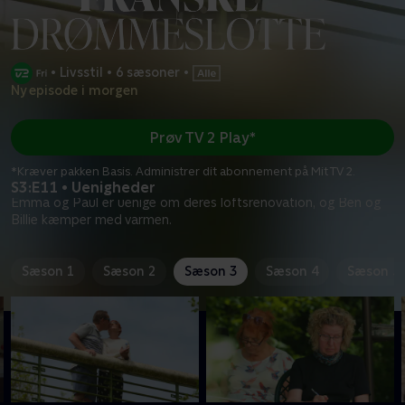
•
Livsstil
•
6 sæsoner
•
Ny episode i morgen
Prøv TV 2 Play*
*Kræver pakken Basis. Administrer dit abonnement på Mit TV 2.
S3:E11 • Uenigheder
Emma og Paul er uenige om deres loftsrenovation, og Ben og
Billie kæmper med varmen.
Sæson 1
Sæson 2
Sæson 3
Sæson 4
Sæson 5