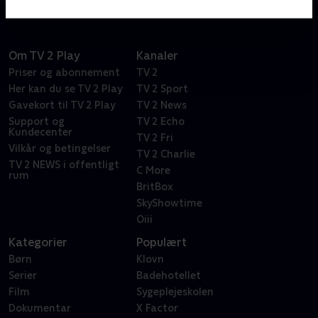
Om TV 2 Play
Kanaler
Priser og abonnement
TV 2
Her kan du se TV 2 Play
TV 2 Sport
Gavekort til TV 2 Play
TV 2 News
Support og
TV 2 Echo
Kundecenter
TV 2 Fri
Vilkår og betingelser
TV 2 Charlie
TV 2 NEWS i offentligt
C More
rum
BritBox
SkyShowtime
Oiii
Kategorier
Populært
Børn
Klovn
Serier
Badehotellet
Film
Sygeplejeskolen
Dokumentar
X Factor