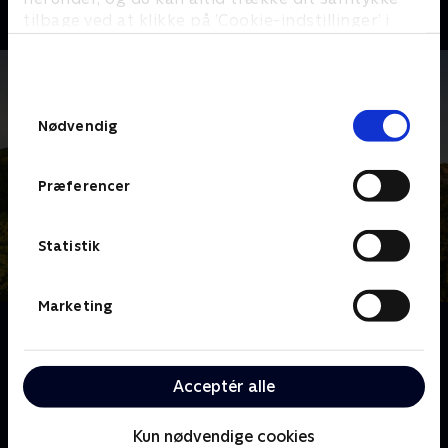
tilbage ved at klikke på ’Cookie-indstillinger’ i
bunden af siden. Læs mere om hvordan TV 2
behandler dine oplysninger i
TV 2s privatlivspolitik
.
Samtykkevalg
Nødvendig
Præferencer
Statistik
Marketing
Om Franske drømmeslotte
Over hele Frankrig ligger skønne slotte, som er blevet
drømmehjemmene for helt almindelige mennesker.
Acceptér alle
Følg deres eventyr og hårde arbejde, når de realiserer
deres drømme om alt fra vinkældre til nye haveanlæg
Kun nødvendige cookies