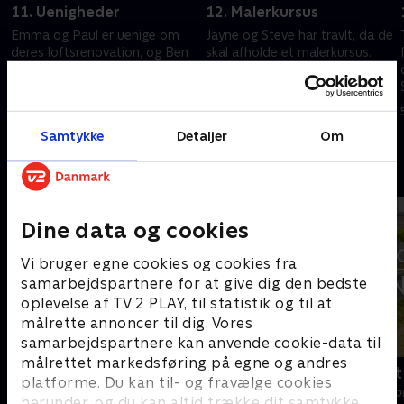
11. Uenigheder
12. Malerkursus
Emma og Paul er uenige om
Jayne og Steve har travlt, da de
deres loftsrenovation, og Ben
skal afholde et malerkursus.
og Billie kæmper med varmen.
Bart og Sarah fortsætter deres
jagt på det perfekte franske
5. november 2022 • 44 min
hjem.
5. november 2022 • 44 min
Samtykke
Detaljer
Om
Andre så også
Dine data og cookies
Vi bruger egne cookies og cookies fra
samarbejdspartnere for at give dig den bedste
oplevelse af TV 2 PLAY, til statistik og til at
målrette annoncer til dig. Vores
samarbejdspartnere kan anvende cookie-data til
målrettet markedsføring på egne og andres
Linde på Langeland
Drømmeslot 
platforme. Du kan til- og fravælge cookies
Livsstil • 5 sæsoner
Livsstil • 1 sæs
herunder, og du kan altid trække dit samtykke