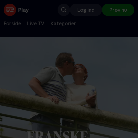
Log ind
Prøv nu
Forside
Live TV
Kategorier