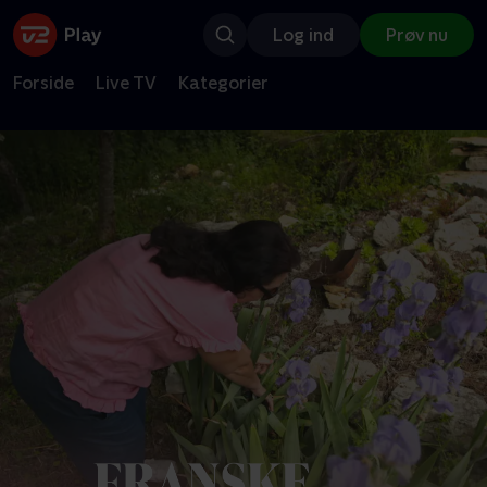
Log ind
Prøv nu
Forside
Live TV
Kategorier