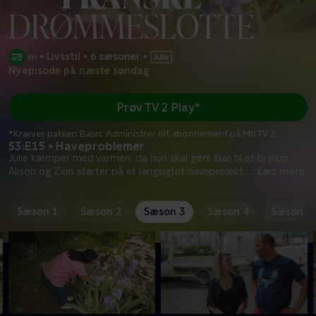
•
Livsstil
•
6 sæsoner
•
Ny episode på næste søndag
Prøv TV 2 Play*
*Kræver pakken Basis. Administrer dit abonnement på Mit TV 2.
S3:E15 • Haveproblemer
Julie kæmper med varmen, da hun skal gøre klar til et bryllup.
Alison og Zion starter på et langsigtet haveprojekt,
...
Læs mere
Sæson 1
Sæson 2
Sæson 3
Sæson 4
Sæson 5