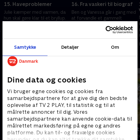
15. Haveproblemer
16. Fra vaskeri til biograf
Julie kæmper med varmen, da
Ben og Vanessa går i gang med
hun skal gøre klar til et bryllup.
at forvandle et gammelt
Alison og Zion starter på et
vaskeri til biograf, fitness og
langsigtet haveprojekt, men de
spillerum. Belinda og Lee står
oplever hurtigt problemer.
over for deres største projekt.
12. november 2022 • 44 min
12. november 2022 • 43 min
Samtykke
Detaljer
Om
Andre så også
Dine data og cookies
Vi bruger egne cookies og cookies fra
samarbejdspartnere for at give dig den bedste
oplevelse af TV 2 PLAY, til statistik og til at
målrette annoncer til dig. Vores
samarbejdspartnere kan anvende cookie-data til
målrettet markedsføring på egne og andres
Linde på Langeland
Drømmeslot 
platforme. Du kan til- og fravælge cookies
Livsstil • 5 sæsoner
Livsstil • 1 sæs
herunder, og du kan altid trække dit samtykke