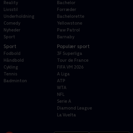
Reality
Bachelor
Livsstil
Forræder
Underholdning
Bachelorette
Comedy
Yellowstone
Nyheder
Paw Patrol
Sport
Barnaby
Sport
Populær sport
Fodbold
3F Superliga
Håndbold
Tour de France
Cykling
FIFA VM 2026
Tennis
A Liga
Badminton
ATP
WTA
NFL
Serie A
Diamond League
La Vuelta