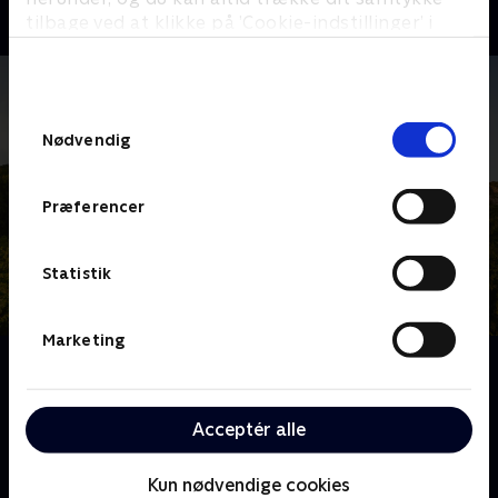
tilbage ved at klikke på ’Cookie-indstillinger’ i
bunden af siden. Læs mere om hvordan TV 2
behandler dine oplysninger i
TV 2s privatlivspolitik
.
Samtykkevalg
Nødvendig
Præferencer
Statistik
Marketing
Om Franske drømmeslotte
Over hele Frankrig ligger skønne slotte, som er blevet
drømmehjemmene for helt almindelige mennesker.
Acceptér alle
Følg deres eventyr og hårde arbejde, når de realiserer
deres drømme om alt fra vinkældre til nye haveanlæg
Kun nødvendige cookies