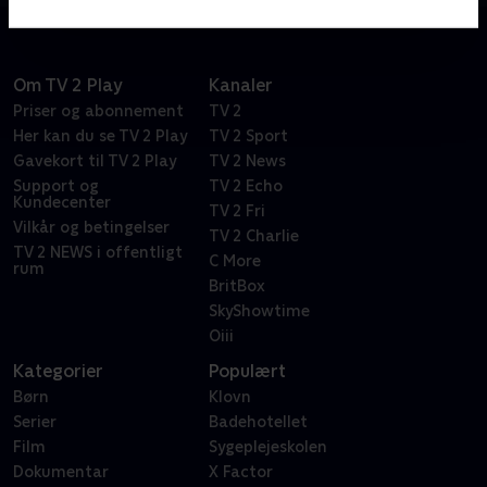
Om TV 2 Play
Kanaler
Priser og abonnement
TV 2
Her kan du se TV 2 Play
TV 2 Sport
Gavekort til TV 2 Play
TV 2 News
Support og
TV 2 Echo
Kundecenter
TV 2 Fri
Vilkår og betingelser
TV 2 Charlie
TV 2 NEWS i offentligt
C More
rum
BritBox
SkyShowtime
Oiii
Kategorier
Populært
Børn
Klovn
Serier
Badehotellet
Film
Sygeplejeskolen
Dokumentar
X Factor