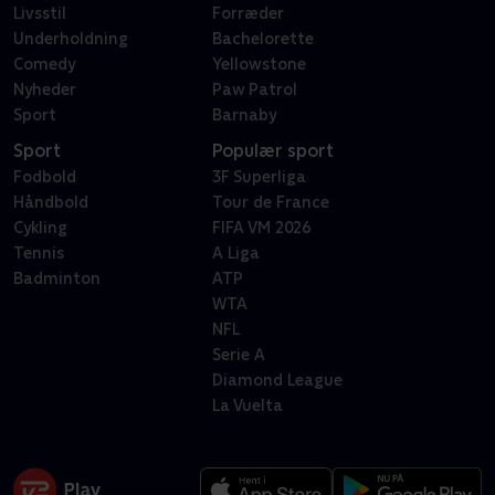
Livsstil
Forræder
Underholdning
Bachelorette
Comedy
Yellowstone
Nyheder
Paw Patrol
Sport
Barnaby
Sport
Populær sport
Fodbold
3F Superliga
Håndbold
Tour de France
Cykling
FIFA VM 2026
Tennis
A Liga
Badminton
ATP
WTA
NFL
Serie A
Diamond League
La Vuelta