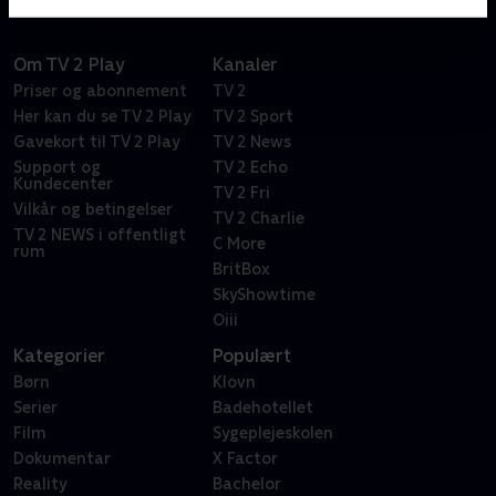
Om TV 2 Play
Kanaler
Priser og abonnement
TV 2
Her kan du se TV 2 Play
TV 2 Sport
Gavekort til TV 2 Play
TV 2 News
Support og
TV 2 Echo
Kundecenter
TV 2 Fri
Vilkår og betingelser
TV 2 Charlie
TV 2 NEWS i offentligt
C More
rum
BritBox
SkyShowtime
Oiii
Kategorier
Populært
Børn
Klovn
Serier
Badehotellet
Film
Sygeplejeskolen
Dokumentar
X Factor
Reality
Bachelor