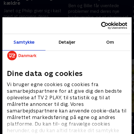
kældre
Ben og Billie får uventede
Janet og Philip giver sig i kast
problemer med deres nye
med at renovere deres
badeværelse, og et strømsvigt
indgangsporte, og Matt har en
bringer Zions 60-
teatralsk idé til deres kælder,
årsfødselsdagsfest i fare.
22. oktober 2022 • 44 min
som Helen ikke er helt
22. oktober 2022 • 44 min
overbevist om.
Samtykke
Detaljer
Om
Andre så også
Dine data og cookies
Vi bruger egne cookies og cookies fra
samarbejdspartnere for at give dig den bedste
oplevelse af TV 2 PLAY, til statistik og til at
målrette annoncer til dig. Vores
samarbejdspartnere kan anvende cookie-data til
målrettet markedsføring på egne og andres
Linde på Langeland
Drømmeslot 
platforme. Du kan til- og fravælge cookies
Livsstil • 5 sæsoner
Livsstil • 1 sæs
herunder, og du kan altid trække dit samtykke