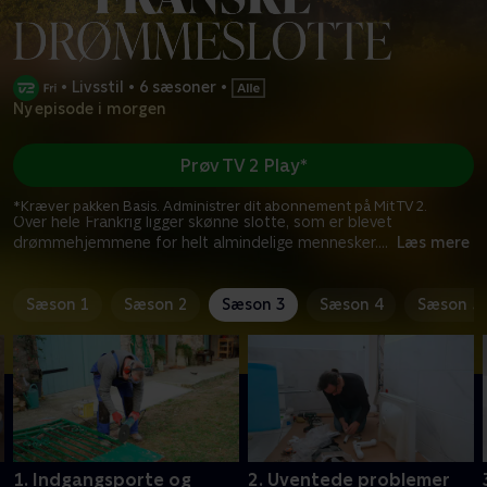
•
Livsstil
•
6 sæsoner
•
Ny episode i morgen
Prøv TV 2 Play*
*Kræver pakken Basis. Administrer dit abonnement på Mit TV 2.
Over hele Frankrig ligger skønne slotte, som er blevet
drømmehjemmene for helt almindelige mennesker.
...
Læs mere
Sæson 1
Sæson 2
Sæson 3
Sæson 4
Sæson 5
1. Indgangsporte og
2. Uventede problemer