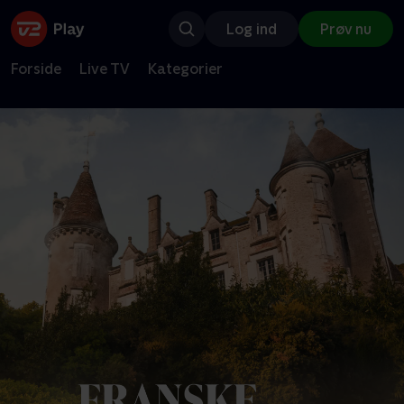
Log ind
Prøv nu
Forside
Live TV
Kategorier