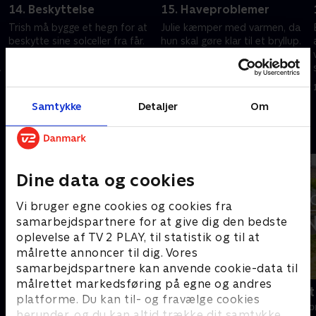
14. Beskyttelse
15. Haveproblemer
Trish må bygge et hegn for at
Julie kæmper med varmen, da
beskytte sine solceller fra får.
hun skal gøre klar til et bryllup.
På Chateau Lagorce forsøger
Alison og Zion starter på et
Edvard at beskytte sin familie
langsigtet haveprojekt, men de
fra oversvømmelser.
oplever hurtigt problemer.
12. november 2022 • 44 min
12. november 2022 • 44 min
Samtykke
Detaljer
Om
Andre så også
Dine data og cookies
Vi bruger egne cookies og cookies fra
samarbejdspartnere for at give dig den bedste
oplevelse af TV 2 PLAY, til statistik og til at
målrette annoncer til dig. Vores
samarbejdspartnere kan anvende cookie-data til
målrettet markedsføring på egne og andres
Linde på Langeland
Drømmeslot 
platforme. Du kan til- og fravælge cookies
Livsstil • 5 sæsoner
Livsstil • 1 sæs
herunder, og du kan altid trække dit samtykke