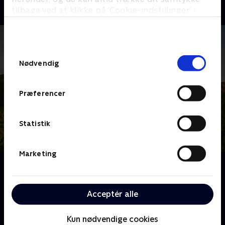
tilbage ved at klikke på ’Cookie-indstillinger’ i
bunden af siden. Læs mere om hvordan TV 2
behandler dine oplysninger i
TV 2s privatlivspolitik
.
Samtykkevalg
Nødvendig
Præferencer
Statistik
Marketing
Om Franske drømmeslotte
Over hele Frankrig ligger skønne slotte, som er blevet
drømmehjemmene for helt almindelige mennesker.
Acceptér alle
Følg deres eventyr og hårde arbejde, når de realiserer
deres drømme om alt fra vinkældre til nye haveanlæg
Kun nødvendige cookies