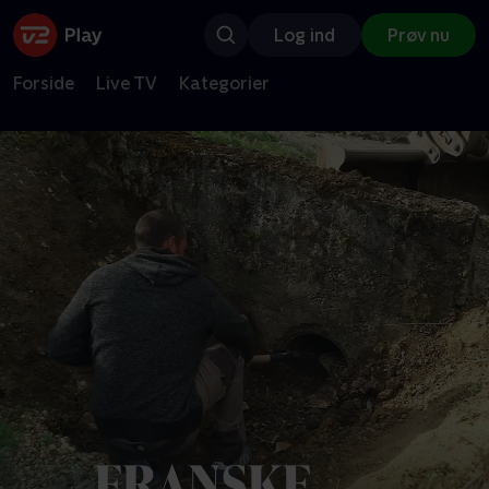
Log ind
Prøv nu
Forside
Live TV
Kategorier