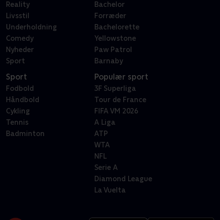
Reality
Bachelor
Livsstil
Forræder
Underholdning
Bachelorette
Comedy
Yellowstone
Nyheder
Paw Patrol
Sport
Barnaby
Sport
Populær sport
Fodbold
3F Superliga
Håndbold
Tour de France
Cykling
FIFA VM 2026
Tennis
A Liga
Badminton
ATP
WTA
NFL
Serie A
Diamond League
La Vuelta