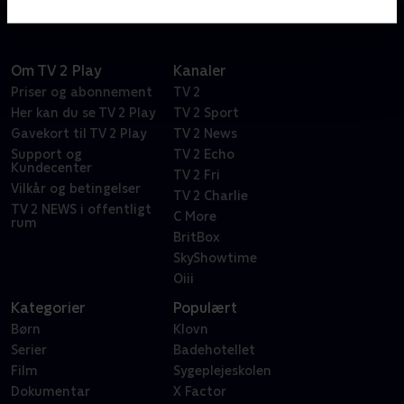
Om TV 2 Play
Kanaler
Priser og abonnement
TV 2
Her kan du se TV 2 Play
TV 2 Sport
Gavekort til TV 2 Play
TV 2 News
Support og
TV 2 Echo
Kundecenter
TV 2 Fri
Vilkår og betingelser
TV 2 Charlie
TV 2 NEWS i offentligt
C More
rum
BritBox
SkyShowtime
Oiii
Kategorier
Populært
Børn
Klovn
Serier
Badehotellet
Film
Sygeplejeskolen
Dokumentar
X Factor