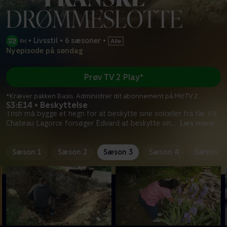
•
Livsstil
•
6 sæsoner
•
Ny episode på søndag
Prøv TV 2 Play*
*Kræver pakken Basis. Administrer dit abonnement på Mit TV 2.
S3:E14 • Beskyttelse
Trish må bygge et hegn for at beskytte sine solceller fra får. På
Chateau Lagorce forsøger Edvard at beskytte sin
...
Læs mere
Sæson 1
Sæson 2
Sæson 3
Sæson 4
Sæson 5