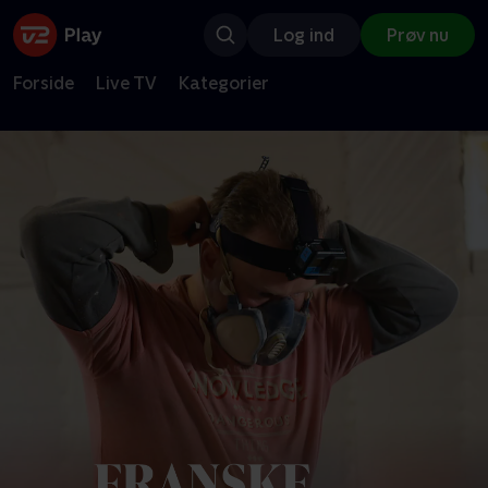
Log ind
Prøv nu
Forside
Live TV
Kategorier