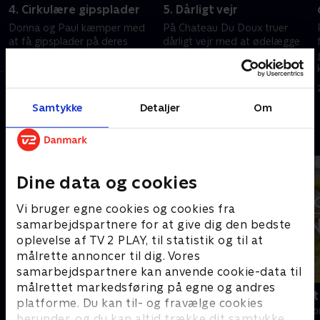
4. Cirkulære gipsplader
5. Dårligt vejr
Donna og Paul kæmper med
På Chateau Du Doux truer
at få gipsplader på deres
dårligt vejr med at ødelægge
cirkulære tårn. Ben bliver
sæsonens første bryllup. Imens
e
teknisk med en lydtæt dør, og
har Ben og Billie problemer
der opstår familiedrama
med en lysekrone.
22. oktober 2022 • 43 min
29. oktober 2022 • 43 min
omkring et terrasseprojekt.
Samtykke
Detaljer
Om
Andre så også
Dine data og cookies
Vi bruger egne cookies og cookies fra
samarbejdspartnere for at give dig den bedste
oplevelse af TV 2 PLAY, til statistik og til at
målrette annoncer til dig. Vores
samarbejdspartnere kan anvende cookie-data til
målrettet markedsføring på egne og andres
Linde på Langeland
Drømmeslot 
platforme. Du kan til- og fravælge cookies
Livsstil • 5 sæsoner
Livsstil • 1 sæs
herunder, og du kan altid trække dit samtykke