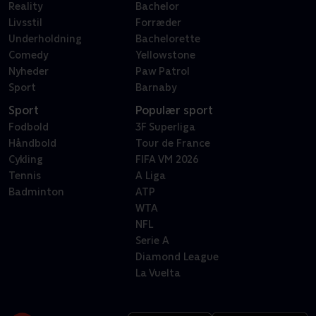
Reality
Bachelor
Livsstil
Forræder
Underholdning
Bachelorette
Comedy
Yellowstone
Nyheder
Paw Patrol
Sport
Barnaby
Sport
Populær sport
Fodbold
3F Superliga
Håndbold
Tour de France
Cykling
FIFA VM 2026
Tennis
A Liga
Badminton
ATP
WTA
NFL
Serie A
Diamond League
La Vuelta