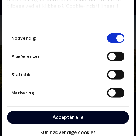
tilbage ved at klikke på ’Cookie-indstillinger’ i
bunden af siden. Læs mere om hvordan TV 2
behandler dine oplysninger i
TV 2s privatlivspolitik
.
Samtykkevalg
Nødvendig
Præferencer
Statistik
Marketing
Om Franske drømmeslotte
Over hele Frankrig ligger skønne slotte, som er blevet
drømmehjemmene for helt almindelige mennesker.
Acceptér alle
Følg deres eventyr og hårde arbejde, når de realiserer
deres drømme om alt fra vinkældre til nye haveanlæg
Kun nødvendige cookies