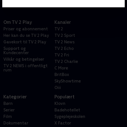
Om TV 2 Play
Kanaler
Priser og abonnement
TV 2
Her kan du se TV 2 Play
TV 2 Sport
Gavekort til TV 2 Play
TV 2 News
Support og
TV 2 Echo
Kundecenter
TV 2 Fri
Vilkår og betingelser
TV 2 Charlie
TV 2 NEWS i offentligt
C More
rum
BritBox
SkyShowtime
Oiii
Kategorier
Populært
Børn
Klovn
Serier
Badehotellet
Film
Sygeplejeskolen
Dokumentar
X Factor