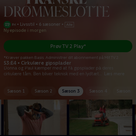
•
Livsstil
•
6 sæsoner
•
Ny episode i morgen
Prøv TV 2 Play*
*Kræver pakken Basis. Administrer dit abonnement på Mit TV 2.
S3:E4 • Cirkulære gipsplader
Donna og Paul kæmper med at få gipsplader på deres
cirkulære tårn. Ben bliver teknisk med en lydtæt
...
Læs mere
Sæson 1
Sæson 2
Sæson 3
Sæson 4
Sæson 5