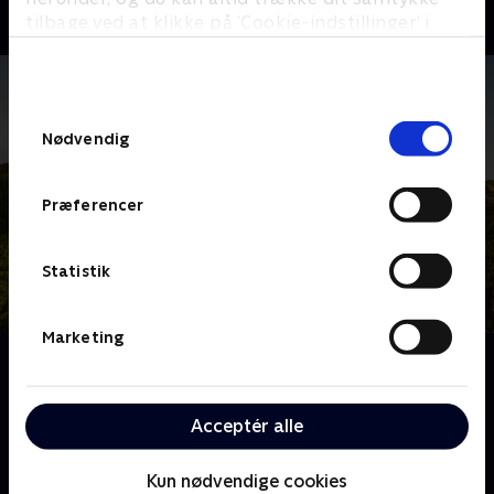
tilbage ved at klikke på ’Cookie-indstillinger’ i
bunden af siden. Læs mere om hvordan TV 2
behandler dine oplysninger i
TV 2s privatlivspolitik
.
Samtykkevalg
Nødvendig
Præferencer
Statistik
Marketing
Om Franske drømmeslotte
Over hele Frankrig ligger skønne slotte, som er blevet
drømmehjemmene for helt almindelige mennesker.
Acceptér alle
Følg deres eventyr og hårde arbejde, når de realiserer
deres drømme om alt fra vinkældre til nye haveanlæg
Kun nødvendige cookies