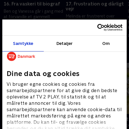
16. Fra vaskeri til biograf
17. Frustration og dårligt
vejr
Ben og Vanessa går i gang med
Melinda er frustreret over
at forvandle et gammelt
deres manglende fremskridt,
vaskeri til biograf, fitness og
og Cherry familien kæmper
e
spillerum. Belinda og Lee står
med dårligt vejr. Ben og
over for deres største projekt.
12. november 2022 • 43 min
Vanessa har travlt med at
12. november 2022 • 44 min
Samtykke
Detaljer
Om
færdiggøre deres ginbar.
Andre så også
Dine data og cookies
Vi bruger egne cookies og cookies fra
samarbejdspartnere for at give dig den bedste
oplevelse af TV 2 PLAY, til statistik og til at
målrette annoncer til dig. Vores
samarbejdspartnere kan anvende cookie-data til
målrettet markedsføring på egne og andres
Linde på Langeland
Drømmeslot 
platforme. Du kan til- og fravælge cookies
Livsstil • 5 sæsoner
Livsstil • 1 sæs
herunder, og du kan altid trække dit samtykke