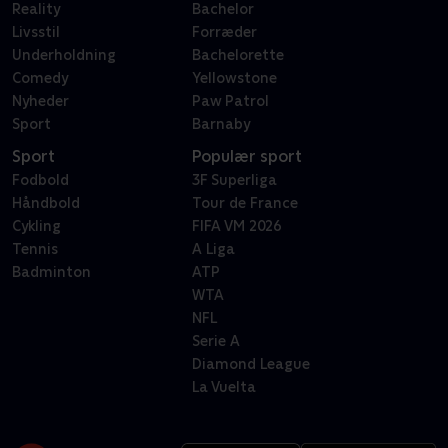
Reality
Bachelor
Livsstil
Forræder
Underholdning
Bachelorette
Comedy
Yellowstone
Nyheder
Paw Patrol
Sport
Barnaby
Sport
Populær sport
Fodbold
3F Superliga
Håndbold
Tour de France
Cykling
FIFA VM 2026
Tennis
A Liga
Badminton
ATP
WTA
NFL
Serie A
Diamond League
La Vuelta