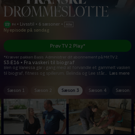
•
Livsstil
•
6 sæsoner
•
Ny episode på søndag
Prøv TV 2 Play*
*Kræver pakken Basis. Administrer dit abonnement på Mit TV 2.
S3:E16 • Fra vaskeri til biograf
Ben og Vanessa går i gang med at forvandle et gammelt vaskeri
til biograf, fitness og spillerum. Belinda og Lee står
...
Læs mere
Sæson 1
Sæson 2
Sæson 3
Sæson 4
Sæson 5