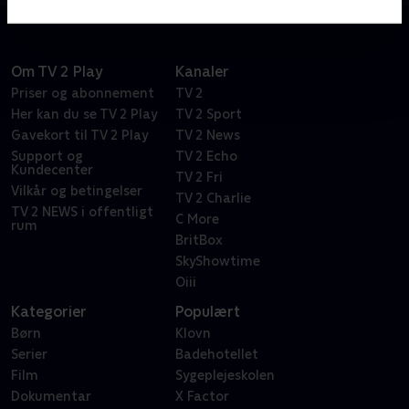
Om TV 2 Play
Kanaler
Priser og abonnement
TV 2
Her kan du se TV 2 Play
TV 2 Sport
Gavekort til TV 2 Play
TV 2 News
Support og
TV 2 Echo
Kundecenter
TV 2 Fri
Vilkår og betingelser
TV 2 Charlie
TV 2 NEWS i offentligt
C More
rum
BritBox
SkyShowtime
Oiii
Kategorier
Populært
Børn
Klovn
Serier
Badehotellet
Film
Sygeplejeskolen
Dokumentar
X Factor