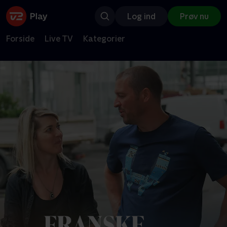
Log ind
Prøv nu
Forside
Live TV
Kategorier