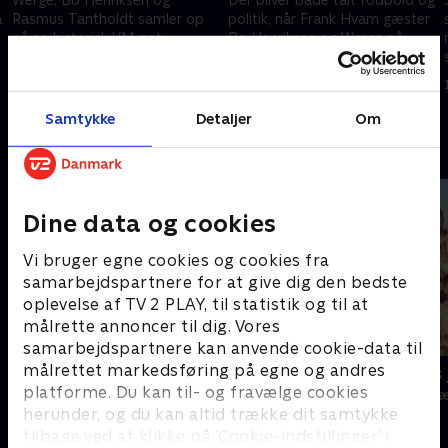
å
Rasmus Tantholdt samler op
politik, når Frank Hvam gæster
på en historisk VM-nat.
Bo Henriksen og Werge på
Bryggen.
17. juni 2026 • 41 min
16. juni 2026 • 50 min
Samtykke
Detaljer
Om
Andre så også
Dine data og cookies
Vi bruger egne cookies og cookies fra
samarbejdspartnere for at give dig den bedste
oplevelse af TV 2 PLAY, til statistik og til at
målrette annoncer til dig. Vores
samarbejdspartnere kan anvende cookie-data til
målrettet markedsføring på egne og andres
Klovn
24 stjerners 
platforme. Du kan til- og fravælge cookies
Komedie • 11 sæsoner
TV-Shows • 1 s
herunder, og du kan altid trække dit samtykke
tilbage ved at klikke på ’Cookie-indstillinger’ i