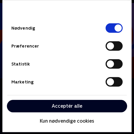
bunden af siden. Læs mere om hvordan TV 2
behandler dine oplysninger i
TV 2s privatlivspolitik
.
Samtykkevalg
Nødvendig
Præferencer
Statistik
Marketing
Om FIFA VM 2026 - VM-trænerne
Carsten Werge vil sammen med faste eksperter og
kendte gæster zoome de ind på det gode, det dårlige
Acceptér alle
og det absurde ved verdens største fodboldfest.
Kun nødvendige cookies