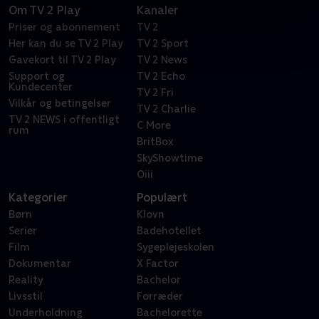
Om TV 2 Play
Kanaler
Priser og abonnement
TV 2
Her kan du se TV 2 Play
TV 2 Sport
Gavekort til TV 2 Play
TV 2 News
Support og
TV 2 Echo
Kundecenter
TV 2 Fri
Vilkår og betingelser
TV 2 Charlie
TV 2 NEWS i offentligt
C More
rum
BritBox
SkyShowtime
Oiii
Kategorier
Populært
Børn
Klovn
Serier
Badehotellet
Film
Sygeplejeskolen
Dokumentar
X Factor
Reality
Bachelor
Livsstil
Forræder
Underholdning
Bachelorette