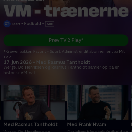
•
Fodbold
•
Prøv TV 2 Play*
*Kræver pakken Favorit + Sport. Administrer dit abonnement på Mit
TV 2.
17. jun 2026 • Med Rasmus Tantholdt
Werge, Bo Henriksen og Rasmus Tantholdt samler op på en
historisk VM-nat.
Med Rasmus Tantholdt
Med Frank Hvam
Werge, Bo Henriksen og
Der bliver både talt fodbold og