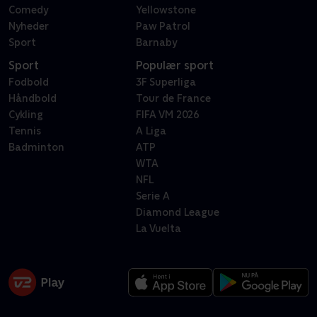
Comedy
Yellowstone
Nyheder
Paw Patrol
Sport
Barnaby
Sport
Populær sport
Fodbold
3F Superliga
Håndbold
Tour de France
Cykling
FIFA VM 2026
Tennis
A Liga
Badminton
ATP
WTA
NFL
Serie A
Diamond League
La Vuelta