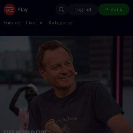
Log ind
Prøv nu
Forside
Live TV
Kategorier