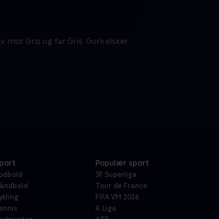
, mor Gris og far Gris. Gurli elsker
port
Populær sport
odbold
3F Superliga
åndbold
Tour de France
ykling
FIFA VM 2026
ennis
A Liga