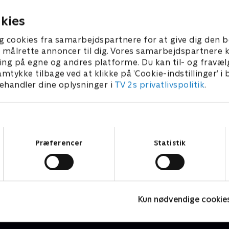
 • 5 min
1. maj 2023 • 5 min
kies
g cookies fra samarbejdspartnere for at give dig den b
l at målrette annoncer til dig. Vores samarbejdspartner
ing på egne og andres platforme. Du kan til- og fravæl
amtykke tilbage ved at klikke på ’Cookie-indstillinger’ i
handler dine oplysninger i
TV 2s privatlivspolitik
.
Samtykkevalg
Præferencer
Statistik
Barbapapa
Børneserier • 1 sæsoner
B
Kun nødvendige cookie