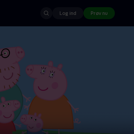
Log ind
Prøv nu