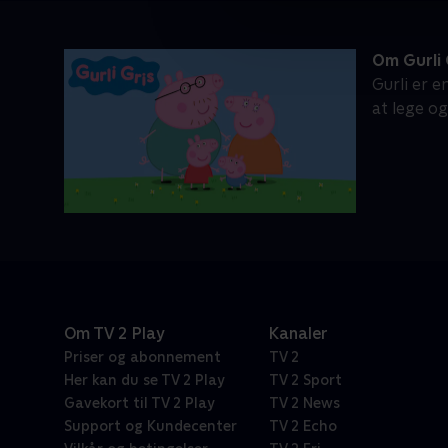
Om Gurli 
Gurli er e
at lege o
Om TV 2 Play
Kanaler
Priser og abonnement
TV 2
Her kan du se TV 2 Play
TV 2 Sport
Gavekort til TV 2 Play
TV 2 News
Support og Kundecenter
TV 2 Echo