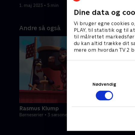
1. maj 2023 • 5 min
1. maj 2023
Dine data og coo
Vi bruger egne cookies o
Andre så også
PLAY, til statistik og ti
til målrettet markedsfør
du kan altid trække dit s
mere om hvordan TV 2 be
Nødvendig
Rasmus Klump
Børneserier • 3 sæsoner