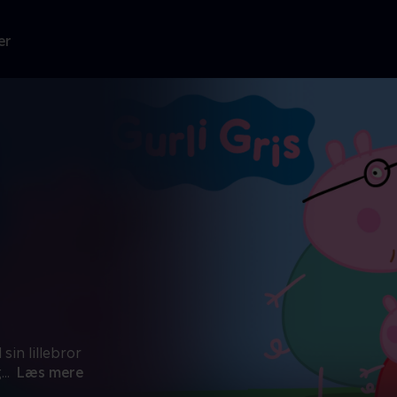
er
sin lillebror
g
...
Læs mere