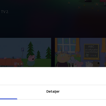
 TV 2.
buen
3. Pedros hoste
 elskelig lille gris, som bor
Gurli er en elskelig lille gris
Detaljer
d sin lillebror Gustav,
sammen med sin lillebror Gu
g far Gris. Gurli elsker at
mor Gris og far Gris. Gurli e
t besøge spændende steder.
lege og at besøge spændend