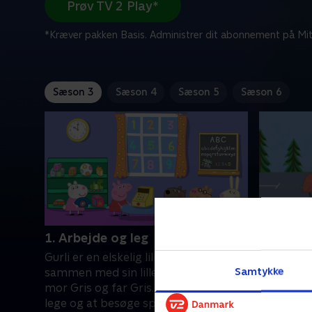
Prøv TV 2 Play*
*Kræver pakken Basis. Administrer dit abonnement på Mit
Sæson 3
Sæson 4
Sæson 5
Sæson 6
1. Arbejde og leg
2. Regn
Gurli er en elskelig lille gris, som bor
Gurli er en
Samtykke
sammen med sin lillebror Gustav,
sammen me
mor Gris og far Gris. Gurli elsker at
mor Gris o
lege og at besøge spændende steder.
lege og a