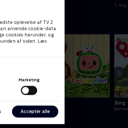
1. maj 2023 • 5 min
1. maj
edste oplevelse af TV 2
e kan anvende cookie-data
ge cookies herunder, og
 bunden af siden. Læs
Marketing
Cocomelon
Bing
ørneserier • 1 sæsoner
Børnes
s
Acceptér alle