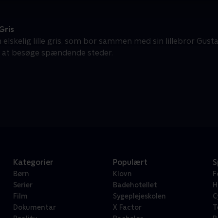
Gris
n elskelig lille gris, som bor sammen med sin lillebror Gustav
g at besøge spændende steder.
Kategorier
Populært
S
Børn
Klovn
F
Serier
Badehotellet
H
Film
Sygeplejeskolen
C
Dokumentar
X Factor
T