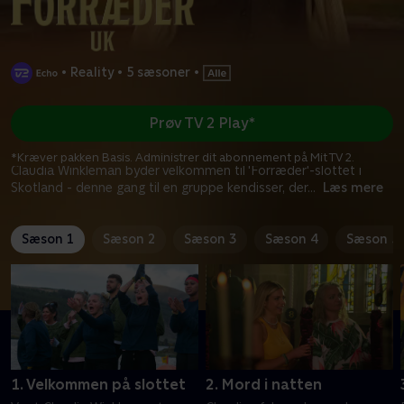
•
Reality
•
5 sæsoner
•
Prøv TV 2 Play*
*Kræver pakken Basis. Administrer dit abonnement på Mit TV 2.
Claudia Winkleman byder velkommen til 'Forræder'-slottet i
Skotland - denne gang til en gruppe kendisser, der
...
Læs mere
Sæson 1
Sæson 2
Sæson 3
Sæson 4
Sæson 5
1. Velkommen på slottet
2. Mord i natten