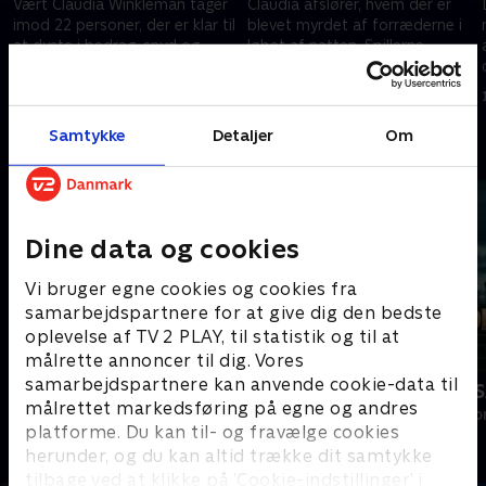
Vært Claudia Winkleman tager
Claudia afslører, hvem der er
imod 22 personer, der er klar til
blevet myrdet af forræderne i
at dyste i bedrag, snyd og
løbet af natten. Spillerne
loyalitet på et slot i Skotland.
samles om det runde bord,
men kan de loyale finde
11. september 2023 • 58 min
11. september 2023 • 57 min
forræderen?
Samtykke
Detaljer
Om
Andre så også
Dine data og cookies
Vi bruger egne cookies og cookies fra
samarbejdspartnere for at give dig den bedste
oplevelse af TV 2 PLAY, til statistik og til at
målrette annoncer til dig. Vores
samarbejdspartnere kan anvende cookie-data til
Landmand søger kærlighed
Forræder U
målrettet markedsføring på egne og andres
Reality • 13 sæsoner
Reality • 2 sæso
platforme. Du kan til- og fravælge cookies
herunder, og du kan altid trække dit samtykke
tilbage ved at klikke på ’Cookie-indstillinger’ i