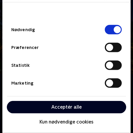
bunden af siden. Læs mere om hvordan TV 2
behandler dine oplysninger i
TV 2s privatlivspolitik
.
Samtykkevalg
Nødvendig
Præferencer
Statistik
Om Forræder UK
Marketing
Claudia Winkleman byder velkommen til 'Forræder'-
slottet i Skotland - denne gang til en gruppe
kendisser, der er kommet for at spille det ultimative
Acceptér alle
spil om sandheder og løgne.
Kun nødvendige cookies