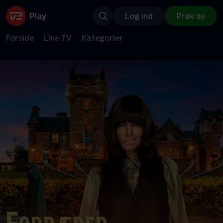
Log ind
Prøv nu
Forside
Live TV
Kategorier