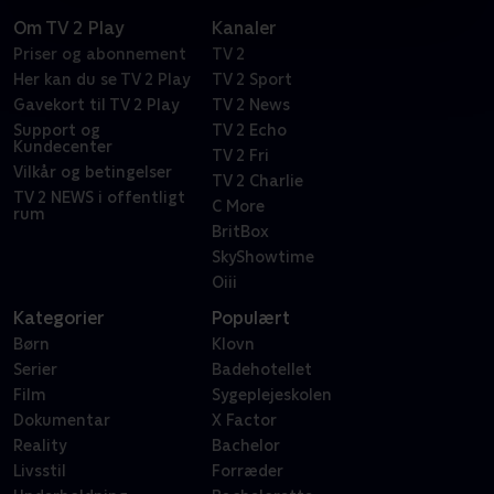
Om TV 2 Play
Kanaler
Priser og abonnement
TV 2
Her kan du se TV 2 Play
TV 2 Sport
Gavekort til TV 2 Play
TV 2 News
Support og
TV 2 Echo
Kundecenter
TV 2 Fri
Vilkår og betingelser
TV 2 Charlie
TV 2 NEWS i offentligt
C More
rum
BritBox
SkyShowtime
Oiii
Kategorier
Populært
Børn
Klovn
Serier
Badehotellet
Film
Sygeplejeskolen
Dokumentar
X Factor
Reality
Bachelor
Livsstil
Forræder