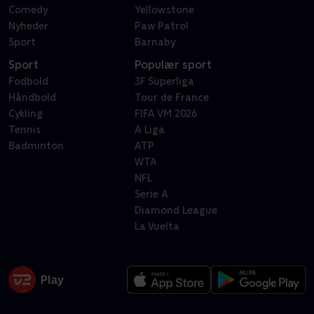
Comedy
Yellowstone
Nyheder
Paw Patrol
Sport
Barnaby
Sport
Populær sport
Fodbold
3F Superliga
Håndbold
Tour de France
Cykling
FIFA VM 2026
Tennis
A Liga
Badminton
ATP
WTA
NFL
Serie A
Diamond League
La Vuelta