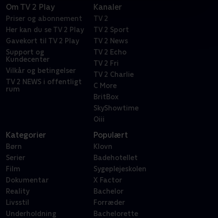
Om TV 2 Play
Kanaler
Priser og abonnement
TV 2
Her kan du se TV 2 Play
TV 2 Sport
Gavekort til TV 2 Play
TV 2 News
Support og
TV 2 Echo
Kundecenter
TV 2 Fri
Vilkår og betingelser
TV 2 Charlie
TV 2 NEWS i offentligt
C More
rum
BritBox
SkyShowtime
Oiii
Kategorier
Populært
Børn
Klovn
Serier
Badehotellet
Film
Sygeplejeskolen
Dokumentar
X Factor
Reality
Bachelor
Livsstil
Forræder
Underholdning
Bachelorette