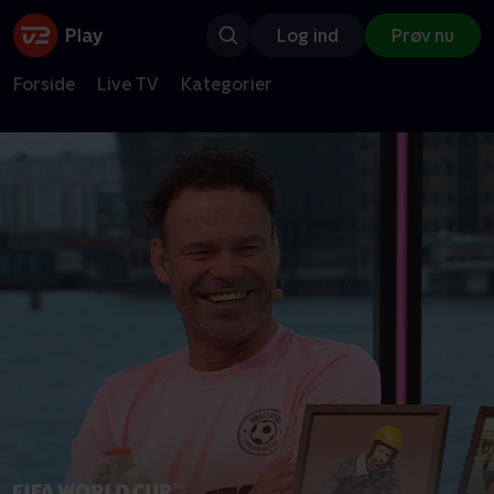
Log ind
Prøv nu
Forside
Live TV
Kategorier