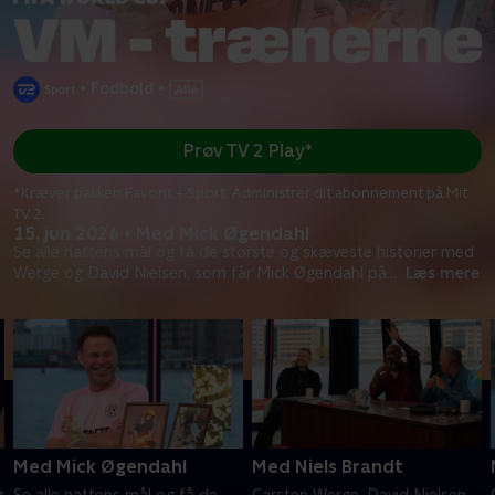
•
Fodbold
•
Prøv TV 2 Play*
*Kræver pakken Favorit + Sport. Administrer dit abonnement på Mit
TV 2.
15. jun 2026 • Med Mick Øgendahl
Se alle nattens mål og få de største og skæveste historier med
Werge og David Nielsen, som får Mick Øgendahl på
...
Læs mere
Med Mick Øgendahl
Med Niels Brandt
g
Se alle nattens mål og få de
Carsten Werge, David Nielsen