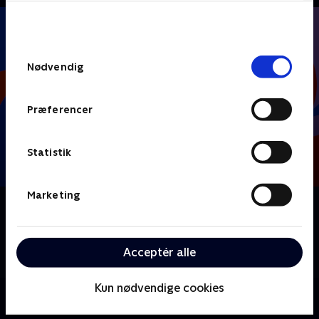
bunden af siden. Læs mere om hvordan TV 2
behandler dine oplysninger i
TV 2s privatlivspolitik
.
Samtykkevalg
Nødvendig
Præferencer
Statistik
Marketing
Om FIFA VM 2026 - VM-trænerne
Carsten Werge vil sammen med faste eksperter og
kendte gæster zoome de ind på det gode, det dårlige
Acceptér alle
og det absurde ved verdens største fodboldfest.
Kun nødvendige cookies