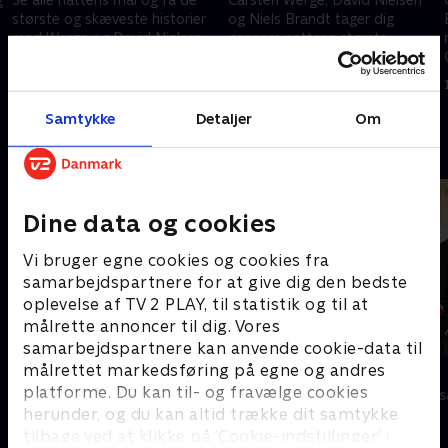
største og skæveste historier
og Niels Brandt tager dig
med Werge og David Nielsen,
gennem nattens største
som får Mick Øgendahl på
historier fra VM.
besøg.
15. juni 2026 • 50 min
14. juni 2026 • 53 min
Samtykke
Detaljer
Om
Andre så også
Dine data og cookies
Vi bruger egne cookies og cookies fra
samarbejdspartnere for at give dig den bedste
oplevelse af TV 2 PLAY, til statistik og til at
målrette annoncer til dig. Vores
samarbejdspartnere kan anvende cookie-data til
målrettet markedsføring på egne og andres
Klovn
Stormester
platforme. Du kan til- og fravælge cookies
Komedie • 11 sæsoner
TV-Shows • 10 
herunder, og du kan altid trække dit samtykke
tilbage ved at klikke på ’Cookie-indstillinger’ i