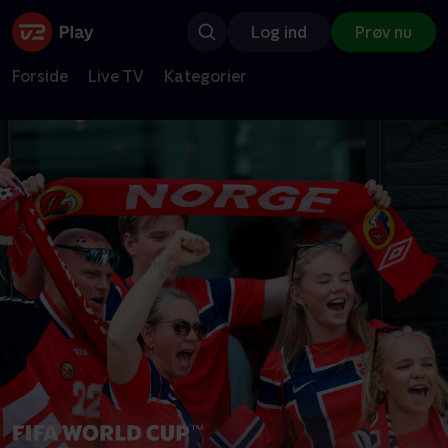
Log ind
Prøv nu
Forside
Live TV
Kategorier