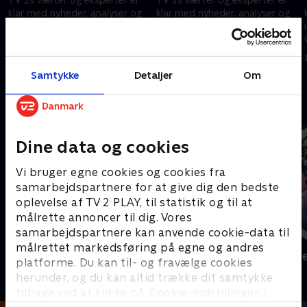
klar med nyheder, analyser og
klar med nyheder, analyser og
interviews fra VM i Mexico,
interviews fra VM i Mexico,
Canada og USA.
Canada og USA.
16. juni 2026 • 45 min
16. juni 2026 • 20 min
Samtykke
Detaljer
Om
Andre så også
Dine data og cookies
Vi bruger egne cookies og cookies fra
samarbejdspartnere for at give dig den bedste
oplevelse af TV 2 PLAY, til statistik og til at
målrette annoncer til dig. Vores
samarbejdspartnere kan anvende cookie-data til
målrettet markedsføring på egne og andres
Sport Fokus
Højdepunkt
platforme. Du kan til- og fravælge cookies
Sport
Sport
herunder, og du kan altid trække dit samtykke
tilbage ved at klikke på ’Cookie-indstillinger’ i