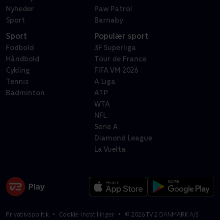
Nyheder
Paw Patrol
Sport
Barnaby
Sport
Populær sport
Fodbold
3F Superliga
Håndbold
Tour de France
Cykling
FIFA VM 2026
Tennis
A Liga
Badminton
ATP
WTA
NFL
Serie A
Diamond League
La Vuelta
Privatlivspolitik
Cookie-indstillinger
©
2026
TV 2 DANMARK A/S