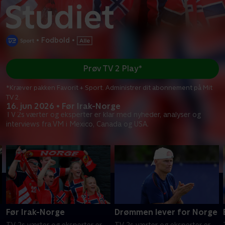
•
Fodbold
•
Prøv TV 2 Play*
*Kræver pakken Favorit + Sport. Administrer dit abonnement på Mit
TV 2.
16. jun 2026 • Før Irak-Norge
TV 2s værter og eksperter er klar med nyheder, analyser og
interviews fra VM i Mexico, Canada og USA.
Før Irak-Norge
Drømmen lever for Norge
TV 2s værter og eksperter er
TV 2s værter og eksperter er