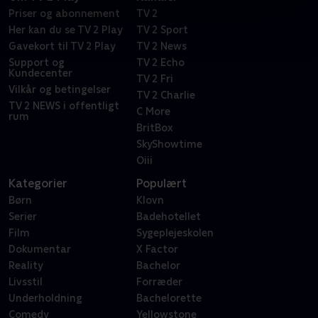
Priser og abonnement
TV 2
Her kan du se TV 2 Play
TV 2 Sport
Gavekort til TV 2 Play
TV 2 News
Support og
TV 2 Echo
Kundecenter
TV 2 Fri
Vilkår og betingelser
TV 2 Charlie
TV 2 NEWS i offentligt
C More
rum
BritBox
SkyShowtime
Oiii
Kategorier
Populært
Børn
Klovn
Serier
Badehotellet
Film
Sygeplejeskolen
Dokumentar
X Factor
Reality
Bachelor
Livsstil
Forræder
Underholdning
Bachelorette
Comedy
Yellowstone