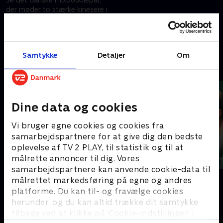
der møder to stærke kinesere i
1/8-finalen ved VM i
badminton. Obs. kampen
begynder ved stillingen 6-9 til
28. august 2025 • 26 min
kineserne
Samtykke
Detaljer
Om
Andre så også
Dine data og cookies
Vi bruger egne cookies og cookies fra
samarbejdspartnere for at give dig den bedste
oplevelse af TV 2 PLAY, til statistik og til at
målrette annoncer til dig. Vores
samarbejdspartnere kan anvende cookie-data til
På tur med
Badminton
målrettet markedsføring på egne og andres
Badminton
Badminton
platforme. Du kan til- og fravælge cookies
herunder, og du kan altid trække dit samtykke
tilbage ved at klikke på ’Cookie-indstillinger’ i