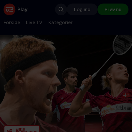
Log ind
Prøv nu
Forside
Live TV
Kategorier