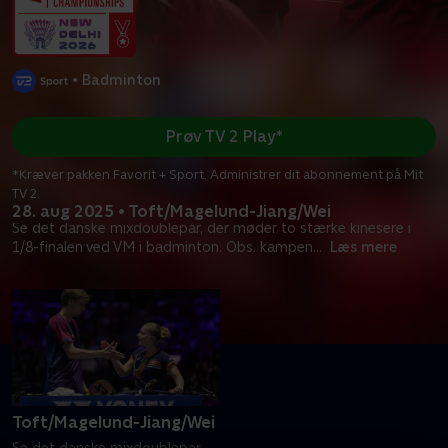
•
Badminton
Prøv TV 2 Play*
*Kræver pakken Favorit + Sport. Administrer dit abonnement på Mit
TV 2.
28. aug 2025 • Toft/Magelund-Jiang/Wei
Se det danske mixdoublepar, der møder to stærke kinesere i
1/8-finalen ved VM i badminton. Obs. kampen
...
Læs mere
Toft/Magelund-Jiang/Wei
Se det danske mixdoublepar,