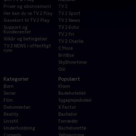
Priser og abonnement
TV 2
Her kan du se TV 2 Play
TV 2 Sport
Gavekort til TV 2 Play
TV 2 News
Support og
TV 2 Echo
Kundecenter
TV 2 Fri
Vilkår og betingelser
TV 2 Charlie
TV 2 NEWS i offentligt
C More
rum
BritBox
SkyShowtime
Oiii
Kategorier
Populært
Børn
Klovn
Serier
Badehotellet
Film
Sygeplejeskolen
Dokumentar
X Factor
Reality
Bachelor
Livsstil
Forræder
Underholdning
Bachelorette
Comedy
Yellowstone