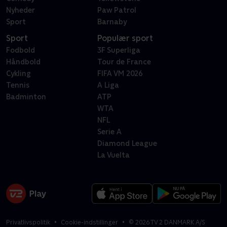
Nyheder
Paw Patrol
Sport
Barnaby
Sport
Populær sport
Fodbold
3F Superliga
Håndbold
Tour de France
Cykling
FIFA VM 2026
Tennis
A Liga
Badminton
ATP
WTA
NFL
Serie A
Diamond League
La Vuelta
Privatlivspolitik
Cookie-indstillinger
©
2026
TV 2 DANMARK A/S