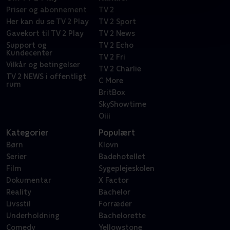
Priser og abonnement
TV 2
Her kan du se TV 2 Play
TV 2 Sport
Gavekort til TV 2 Play
TV 2 News
Support og
TV 2 Echo
Kundecenter
TV 2 Fri
Vilkår og betingelser
TV 2 Charlie
TV 2 NEWS i offentligt
C More
rum
BritBox
SkyShowtime
Oiii
Kategorier
Populært
Børn
Klovn
Serier
Badehotellet
Film
Sygeplejeskolen
Dokumentar
X Factor
Reality
Bachelor
Livsstil
Forræder
Underholdning
Bachelorette
Comedy
Yellowstone