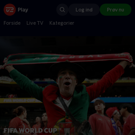
Log ind
Prøv nu
Forside
Live TV
Kategorier