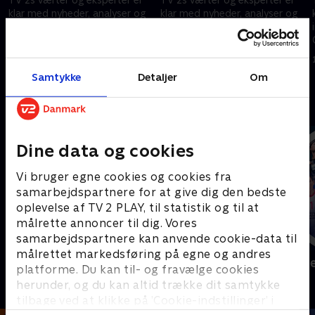
klar med nyheder, analyser og
klar med nyheder, analyser og
interviews fra VM i Mexico,
interviews fra VM i Mexico,
Canada og USA.
Canada og USA.
17. juni 2026 • 46 min
17. juni 2026 • 27 min
Samtykke
Detaljer
Om
Andre så også
Dine data og cookies
Vi bruger egne cookies og cookies fra
samarbejdspartnere for at give dig den bedste
oplevelse af TV 2 PLAY, til statistik og til at
målrette annoncer til dig. Vores
samarbejdspartnere kan anvende cookie-data til
målrettet markedsføring på egne og andres
Sport Fokus
Højdepunkt
platforme. Du kan til- og fravælge cookies
Sport
Sport
herunder, og du kan altid trække dit samtykke
tilbage ved at klikke på ’Cookie-indstillinger’ i