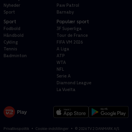
Nyheder
Paw Patrol
Sport
Barnaby
Sport
Populær sport
Fodbold
3F Superliga
Håndbold
Tour de France
Cykling
FIFA VM 2026
Tennis
A Liga
Badminton
ATP
WTA
NFL
Serie A
Diamond League
La Vuelta
Privatlivspolitik
Cookie-indstillinger
©
2026
TV 2 DANMARK A/S