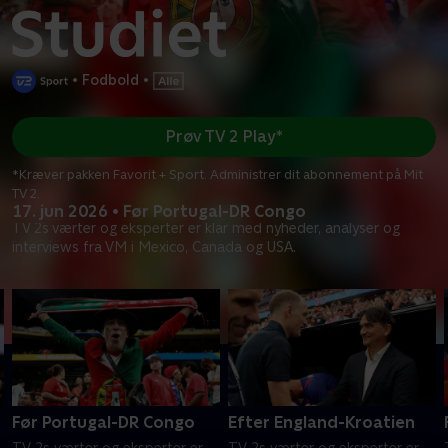
•
Fodbold
•
Prøv TV 2 Play*
*Kræver pakken Favorit + Sport. Administrer dit abonnement på Mit
TV 2.
17. jun 2026 • Før Portugal-DR Congo
TV 2s værter og eksperter er klar med nyheder, analyser og
interviews fra VM i Mexico, Canada og USA.
Før Portugal-DR Congo
Efter England-Kroatien
TV 2s værter og eksperter er
TV 2s værter og eksperter er