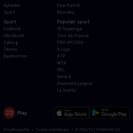
Nyheder
Paw Patrol
Sport
Barnaby
Sport
Populær sport
Fodbold
3F Superliga
Håndbold
Tour de France
Cykling
FIFA VM 2026
Tennis
A Liga
Badminton
ATP
WTA
NFL
Serie A
Diamond League
La Vuelta
Privatlivspolitik
Cookie-indstillinger
©
2026
TV 2 DANMARK A/S