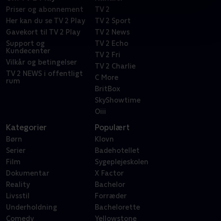
Priser og abonnement
TV 2
Her kan du se TV 2 Play
TV 2 Sport
Gavekort til TV 2 Play
TV 2 News
Support og
TV 2 Echo
Kundecenter
TV 2 Fri
Vilkår og betingelser
TV 2 Charlie
TV 2 NEWS i offentligt
C More
rum
BritBox
SkyShowtime
Oiii
Kategorier
Populært
Børn
Klovn
Serier
Badehotellet
Film
Sygeplejeskolen
Dokumentar
X Factor
Reality
Bachelor
Livsstil
Forræder
Underholdning
Bachelorette
Comedy
Yellowstone