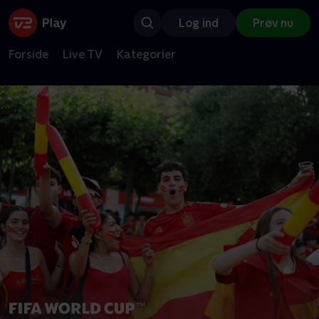
Log ind
Prøv nu
Forside
Live TV
Kategorier