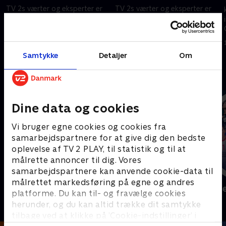
TV 2s værter og eksperter er
TV 2s værter og eksperter er
klar med nyheder, analyser og
klar med nyheder, analyser og
interviews fra VM i Mexico,
interviews fra VM i Mexico,
Canada og USA.
Canada og USA.
21. juni 2026 • 29 min
21. juni 2026 • 37 min
Samtykke
Detaljer
Om
Andre så også
Dine data og cookies
Vi bruger egne cookies og cookies fra
samarbejdspartnere for at give dig den bedste
oplevelse af TV 2 PLAY, til statistik og til at
målrette annoncer til dig. Vores
samarbejdspartnere kan anvende cookie-data til
målrettet markedsføring på egne og andres
Sport Fokus
Højdepunkt
platforme. Du kan til- og fravælge cookies
Sport
Sport
herunder, og du kan altid trække dit samtykke
tilbage ved at klikke på ’Cookie-indstillinger’ i