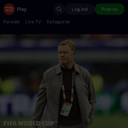
Log ind
Prøv nu
Forside
Live TV
Kategorier