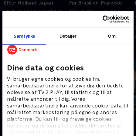
Efter Holland-Japan
Før Brasilien-Marokko
TV 2s værter og eksperter er
TV 2s værter og eksperter er
klar med nyheder, analyser og
klar med nyheder, analyser og
interviews fra VM i Mexico,
interviews fra VM i Mexico,
Canada og USA.
Canada og USA.
Samtykke
Detaljer
Om
14. juni 2026 • 32 min
13. juni 2026 • 47 min
Andre så også
Dine data og cookies
Vi bruger egne cookies og cookies fra
samarbejdspartnere for at give dig den bedste
oplevelse af TV 2 PLAY, til statistik og til at
målrette annoncer til dig. Vores
samarbejdspartnere kan anvende cookie-data til
målrettet markedsføring på egne og andres
Sport Fokus
PLAYER
platforme. Du kan til- og fravælge cookies
herunder, og du kan altid trække dit samtykke
Sport
Fodbold
tilbage ved at klikke på ’Cookie-indstillinger’ i