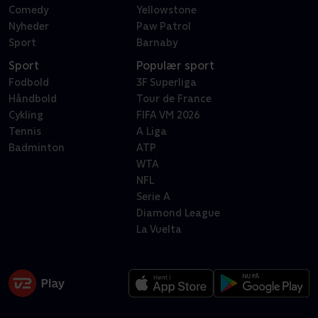
Comedy
Yellowstone
Nyheder
Paw Patrol
Sport
Barnaby
Sport
Populær sport
Fodbold
3F Superliga
Håndbold
Tour de France
Cykling
FIFA VM 2026
Tennis
A Liga
Badminton
ATP
WTA
NFL
Serie A
Diamond League
La Vuelta