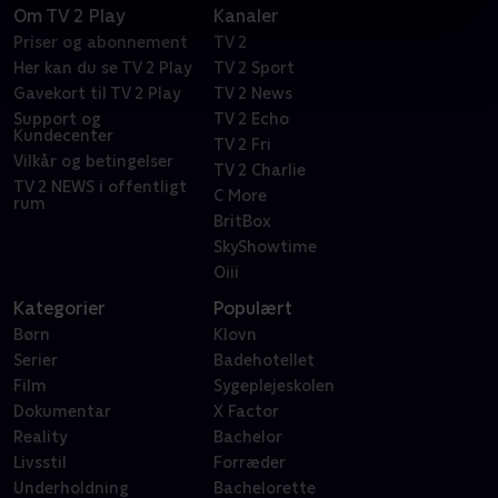
Om TV 2 Play
Kanaler
Priser og abonnement
TV 2
Her kan du se TV 2 Play
TV 2 Sport
Gavekort til TV 2 Play
TV 2 News
Support og
TV 2 Echo
Kundecenter
TV 2 Fri
Vilkår og betingelser
TV 2 Charlie
TV 2 NEWS i offentligt
C More
rum
BritBox
SkyShowtime
Oiii
Kategorier
Populært
Børn
Klovn
Serier
Badehotellet
Film
Sygeplejeskolen
Dokumentar
X Factor
Reality
Bachelor
Livsstil
Forræder
Underholdning
Bachelorette