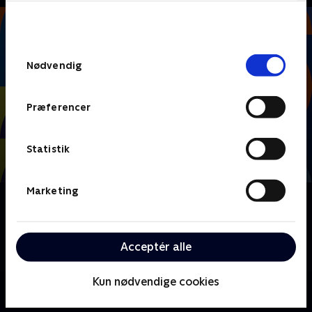
bunden af siden. Læs mere om hvordan TV 2
behandler dine oplysninger i
TV 2s privatlivspolitik
.
Samtykkevalg
Nødvendig
Præferencer
Statistik
Marketing
Om FIFA VM 2026 - Studiet
TV 2s værter og eksperter er klar med nyheder,
analyser og interviews fra VM i Mexico, Canada og
Acceptér alle
USA.
Kun nødvendige cookies