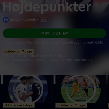
•
Fodbold
•
Prøv TV 2 Play*
*Kræver pakken Favorit + Sport. Administrer dit abonnement på Mit
TV 2.
Udløber om 7 dage
20. jun 2026 • Skotland-Marokko
Se højdepunkterne fra VM-opgøret mellem Skotland og
Marokko.
Udløber om 7 dage
Udløber om 7 dage