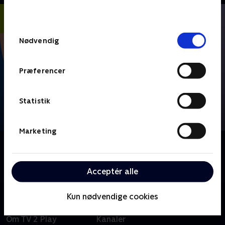
behandler dine oplysninger i
TV 2s privatlivspolitik
.
Samtykkevalg
Nødvendig
Præferencer
Statistik
Marketing
Om FIFA VM 2026 - Højdepunkter
Se højdepunkter fra alle kampe fra VM-fodbold i
Mexico, USA og Canada.
Acceptér alle
Kun nødvendige cookies
Om TV 2 Play
Kanaler