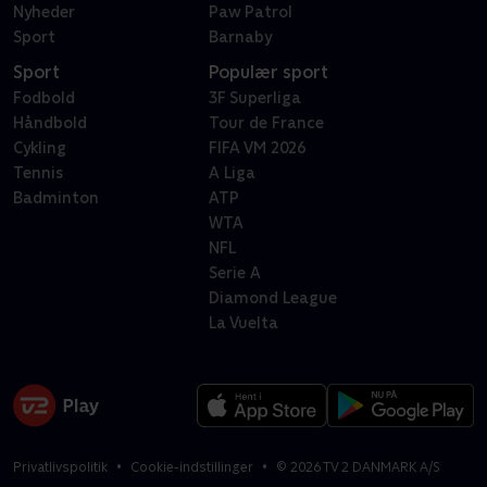
Nyheder
Paw Patrol
Sport
Barnaby
Sport
Populær sport
Fodbold
3F Superliga
Håndbold
Tour de France
Cykling
FIFA VM 2026
Tennis
A Liga
Badminton
ATP
WTA
NFL
Serie A
Diamond League
La Vuelta
Privatlivspolitik
Cookie-indstillinger
©
2026
TV 2 DANMARK A/S