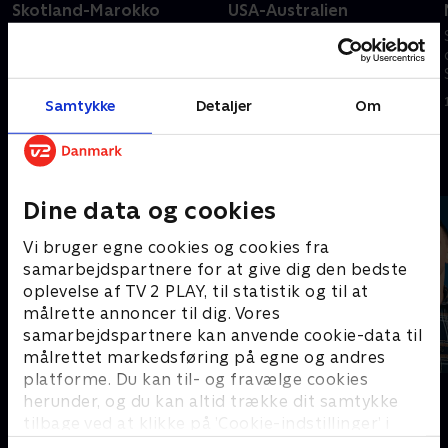
Skotland-Marokko
USA-Australien
Se højdepunkterne fra VM-
Se højdepunkterne fra VM-
opgøret mellem Skotland og
opgøret mellem USA og
Marokko.
Australien.
20. juni 2026 • 5 min
19. juni 2026 • 5 min
Samtykke
Detaljer
Om
Andre så også
Dine data og cookies
Vi bruger egne cookies og cookies fra
samarbejdspartnere for at give dig den bedste
oplevelse af TV 2 PLAY, til statistik og til at
målrette annoncer til dig. Vores
samarbejdspartnere kan anvende cookie-data til
målrettet markedsføring på egne og andres
platforme. Du kan til- og fravælge cookies
Sport Fokus
PLAYER
herunder, og du kan altid trække dit samtykke
Sport
Fodbold
tilbage ved at klikke på ’Cookie-indstillinger’ i
bunden af siden. Læs mere om hvordan TV 2