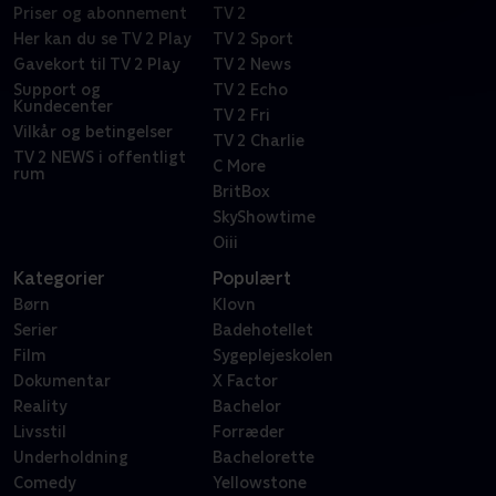
Priser og abonnement
TV 2
Her kan du se TV 2 Play
TV 2 Sport
Gavekort til TV 2 Play
TV 2 News
Support og
TV 2 Echo
Kundecenter
TV 2 Fri
Vilkår og betingelser
TV 2 Charlie
TV 2 NEWS i offentligt
C More
rum
BritBox
SkyShowtime
Oiii
Kategorier
Populært
Børn
Klovn
Serier
Badehotellet
Film
Sygeplejeskolen
Dokumentar
X Factor
Reality
Bachelor
Livsstil
Forræder
Underholdning
Bachelorette
Comedy
Yellowstone