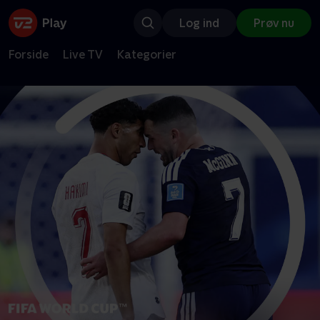
Log ind
Prøv nu
Forside
Live TV
Kategorier