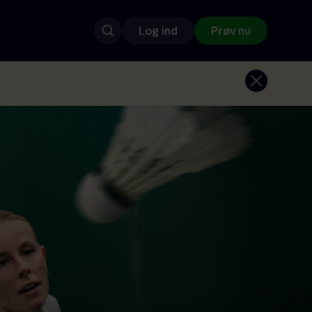
Log ind
Prøv nu