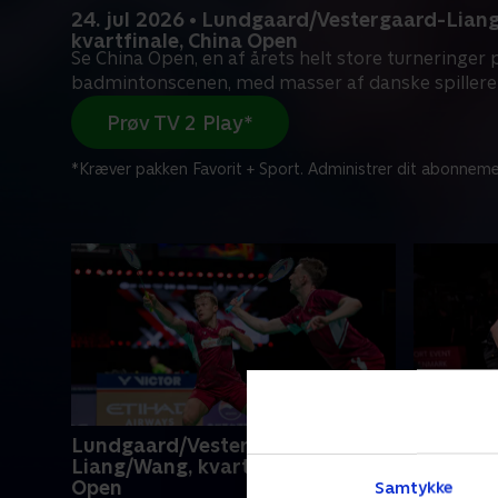
24. jul 2026 • Lundgaard/Vestergaard-Lian
kvartfinale, China Open
Se China Open, en af årets helt store turneringer 
badmintonscenen, med masser af danske spillere i
Prøv TV 2 Play*
*Kræver pakken Favorit + Sport. Administrer dit abonneme
Lundgaard/Vestergaard-
Christia
Liang/Wang, kvartfinale, China
Gicquel/
Open
China O
Samtykke