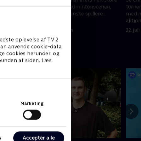
cenen,
turneringer på badmintonscenen,
turne
re i
med masser af danske spillere i
med ma
aktion.
aktion
23. juli 2026 • 41 min
22. jul
edste oplevelse af TV 2
e kan anvende cookie-data
ge cookies herunder, og
 bunden af siden. Læs
Marketing
s
Acceptér alle