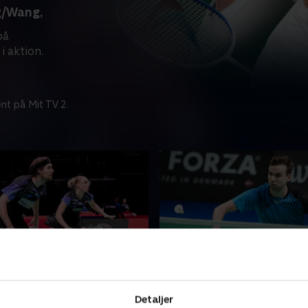
g/Wang,
på
 aktion.
nt på Mit TV 2.
nsen/Bøje-
Gemke-Popov, China Op
Delrue, kvartfinale,
Se China Open, en af årets h
Detaljer
pen