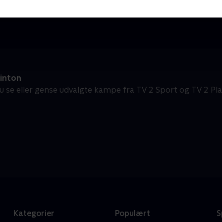
Badminton - Højdepunkter
P
Badminton
B
inton
u se eller gense udvalgte kampe fra TV 2 Sport og TV 2 Pla
Kategorier
Populært
S