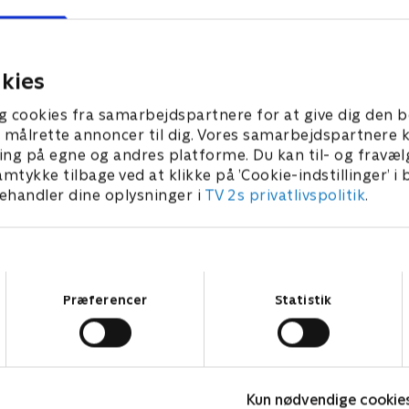
turneringer på badmintons
pen, en af årets helt store
med masser af danske spille
er på badmintonscenen,
aktion.
r af danske spillere i
23. juli 2026 • 54 min
kies
26 • 61 min
g cookies fra samarbejdspartnere for at give dig den b
l at målrette annoncer til dig. Vores samarbejdspartner
ing på egne og andres platforme. Du kan til- og fravæl
amtykke tilbage ved at klikke på ’Cookie-indstillinger’ i
handler dine oplysninger i
TV 2s privatlivspolitik
.
Samtykkevalg
Præferencer
Statistik
Kun nødvendige cookie