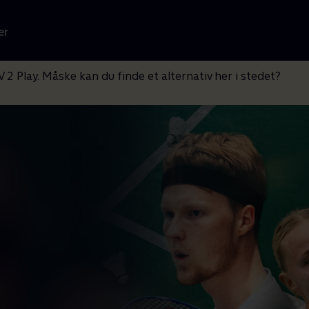
er
V 2 Play. Måske kan du finde et alternativ her i stedet?