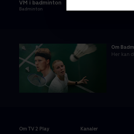
VM i badminton
Badminton
Om Badm
Her kan d
Om TV 2 Play
Kanaler