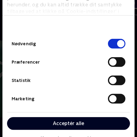
herunder, og du kan altid trække dit samtykke
tilbage ved at klikke på ’Cookie-indstillinger’ i
VM i badminton
Badminton -
bunden af siden. Læs mere om hvordan TV 2
Badminton
Badminton
behandler dine oplysninger i
TV 2s privatlivspolitik
.
Samtykkevalg
Nødvendig
Præferencer
Statistik
Marketing
Acceptér alle
Om Badminton
Her kan du se eller gense udvalgte kampe fra TV 2