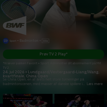
•
Badminton
•
Prøv TV 2 Play*
*Kræver pakken Favorit + Sport. Administrer dit abonnement på Mit
TV 2.
24. jul 2026 • Lundgaard/Vestergaard-Liang/Wang,
kvartfinale, China Open
Se China Open, en af årets helt store turneringer på
badmintonscenen, med masser af danske spillere i
...
Læs mere