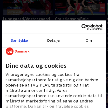
Lundgaard/Vestergaard-
Christiansen/Bøje-
Liang/Wang, kvartfinale,
Gicquel/Delrue,
China Open
kvartfinale, China Open
Se China Open, en af årets helt
Se China Open, en af årets helt
store turneringer på
store turneringer på
Samtykke
Detaljer
Om
badmintonscenen, med masser
badmintonscenen, med masser
af danske spillere i aktion.
af danske spillere i aktion.
24. juli 2026 • 42 min
24. juli 2026 • 61 min
Dine data og cookies
Andre så også
Vi bruger egne cookies og cookies fra
samarbejdspartnere for at give dig den bedste
oplevelse af TV 2 PLAY, til statistik og til at
målrette annoncer til dig. Vores
samarbejdspartnere kan anvende cookie-data til
målrettet markedsføring på egne og andres
platforme. Du kan til- og fravælge cookies