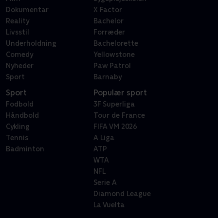
Dokumentar
X Factor
Reality
Bachelor
Livsstil
Forræder
Underholdning
Bachelorette
Comedy
Yellowstone
Nyheder
Paw Patrol
Sport
Barnaby
Sport
Populær sport
Fodbold
3F Superliga
Håndbold
Tour de France
Cykling
FIFA VM 2026
Tennis
A Liga
Badminton
ATP
WTA
NFL
Serie A
Diamond League
La Vuelta