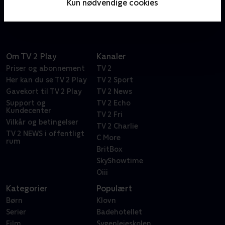
Kun nødvendige cookies
Sport og TV 2 Play.
Om TV 2 Play
Kanaler
Priser og abonnement
TV 2
Her kan du se TV 2 Play
TV 2 Sport
Gavekort til TV 2 Play
TV 2 News
Support og
TV 2 Echo
Kundecenter
TV 2 Fri
Vilkår og betingelser
TV 2 Charlie
TV 2 NEWS i offentligt
C More
rum
BritBox
SkyShowtime
Oiii
Kategorier
Populært
Børn
Klovn
Serier
Badehotellet
Film
Sygeplejeskolen