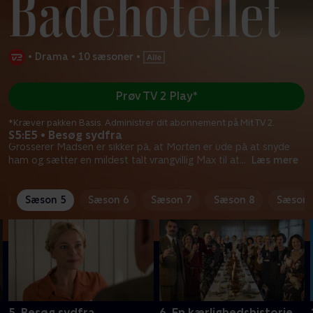
•
Drama
•
10 sæsoner
•
Prøv TV 2 Play*
*Kræver pakken Basis. Administrer dit abonnement på Mit TV 2.
S5:E5 • Besøg sydfra
Grosserer Madsen er sikker på, at Morten er ude på at snyde
ham og sætter en mildest talt vrangvillig Max til at
...
Læs mere
4
Sæson 5
Sæson 6
Sæson 7
Sæson 8
Sæson 
5. Besøg sydfra
6. En kærlighedshistorie