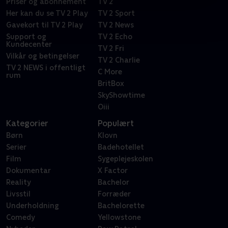
Priser og abonnement
TV 2
Her kan du se TV 2 Play
TV 2 Sport
Gavekort til TV 2 Play
TV 2 News
Support og
TV 2 Echo
Kundecenter
TV 2 Fri
Vilkår og betingelser
TV 2 Charlie
TV 2 NEWS i offentligt
C More
rum
BritBox
SkyShowtime
Oiii
Kategorier
Populært
Børn
Klovn
Serier
Badehotellet
Film
Sygeplejeskolen
Dokumentar
X Factor
Reality
Bachelor
Livsstil
Forræder
Underholdning
Bachelorette
Comedy
Yellowstone