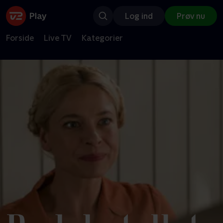
Log ind
Prøv nu
Forside
Live TV
Kategorier