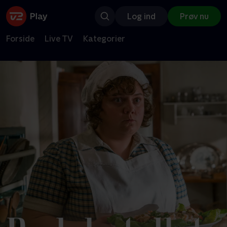
Log ind
Prøv nu
Forside
Live TV
Kategorier