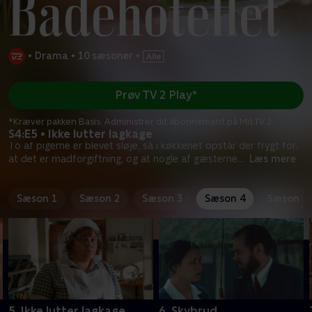
•
Drama
•
10 sæsoner
•
Prøv TV 2 Play*
*Kræver pakken Basis. Administrer dit abonnement på Mit TV 2.
S4:E5 • Ikke lutter lagkage
To af pigerne er blevet sløje, så i køkkenet opstår der frygt for,
at det er madforgiftning, og at nogle af gæsterne
...
Læs mere
Sæson 1
Sæson 2
Sæson 3
Sæson 4
Sæson 5
5. Ikke lutter lagkage
6. Skybrud