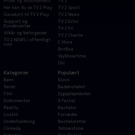
Priser og abonnement
TV 2
Her kan du se TV 2 Play
TV 2 Sport
Gavekort til TV 2 Play
TV 2 News
Support og
TV 2 Echo
Kundecenter
TV 2 Fri
Vilkår og betingelser
TV 2 Charlie
TV 2 NEWS i offentligt
C More
rum
BritBox
SkyShowtime
Oiii
Kategorier
Populært
Børn
Klovn
Serier
Badehotellet
Film
Sygeplejeskolen
Dokumentar
X Factor
Reality
Bachelor
Livsstil
Forræder
Underholdning
Bachelorette
Comedy
Yellowstone