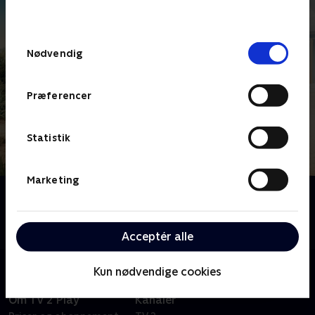
behandler dine oplysninger i
TV 2s privatlivspolitik
.
Samtykkevalg
Nødvendig
Præferencer
Statistik
Marketing
Om Badehotellet
Følg med i ferieidyllen ved Vesterhavet i TV 2s
storstilede dramaserie.
Acceptér alle
Kun nødvendige cookies
Om TV 2 Play
Kanaler