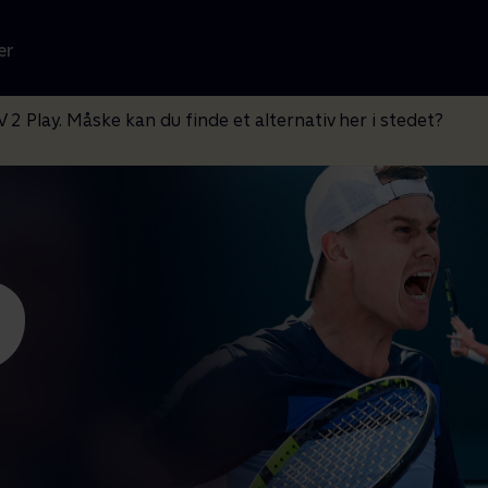
er
V 2 Play. Måske kan du finde et alternativ her i stedet?