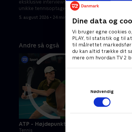
eksklusive interviews og masser af
yoptennis
unikke tennisoptagelser.
Shelton o
5. august 2026 • 24 min
3. august 
Dine data og coo
Vi bruger egne cookies o
PLAY, til statistik og ti
Andre så også
til målrettet markedsfør
du kan altid trække dit s
mere om hvordan TV 2 be
Nødvendig
ATP - Højdepunkter
Tennis