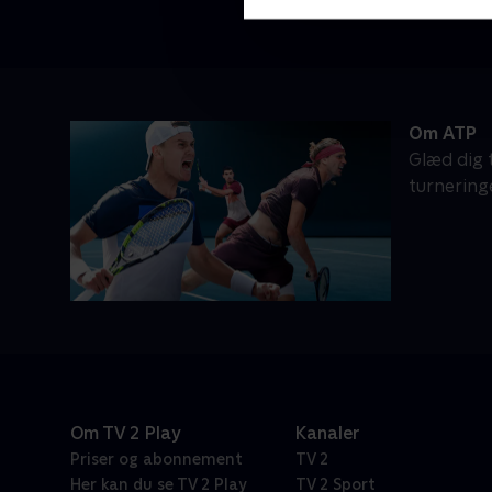
Om ATP
Glæd dig t
turnering
Om TV 2 Play
Kanaler
Priser og abonnement
TV 2
Her kan du se TV 2 Play
TV 2 Sport