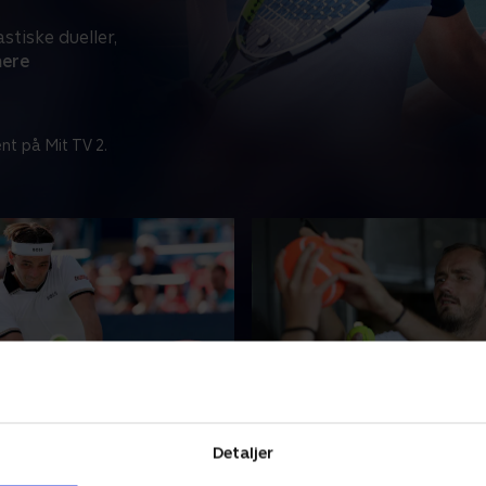
stiske dueller,
ere
nt på Mit TV 2.
dar, finale, Washington
Det bedste fra ugens ru
 de ikoniske hurtige blå
Alt det bedste fra den sidst
Detaljer
Washington igen rammen om
ATP. Oplev fantastiske duelle