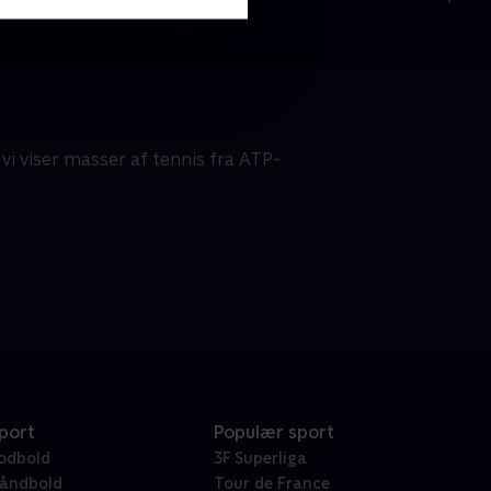
 vi viser masser af tennis fra ATP-
port
Populær sport
odbold
3F Superliga
åndbold
Tour de France