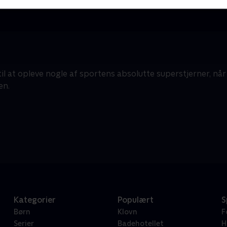
il at opleve nogle af sportens absolutte superstjerner, når
en.
Kategorier
Populært
S
Børn
Klovn
F
Serier
Badehotellet
H