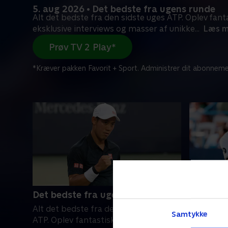
5. aug 2026 • Det bedste fra ugens runde
Alt det bedste fra den sidste uges ATP. Oplev fanta
eksklusive interviews og masser af unikke
...
Læs m
Prøv TV 2 Play*
*Kræver pakken Favorit + Sport. Administrer dit abonneme
Det bedste fra ugens runde
Fritz-Jo
Alt det bedste fra den sidste uges
Så danner
Samtykke
ATP. Oplev fantastiske dueller,
baner i 