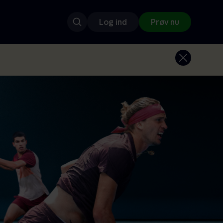
Log ind
Prøv nu