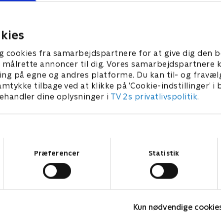
. Felix Auger-Alissime, Ben
eksklusive interviews og ma
g Alex de Minaur er med.
unikke tennisoptagelser.
2026 • 140 min
29. juli 2026 • 25 min
kies
g cookies fra samarbejdspartnere for at give dig den b
l at målrette annoncer til dig. Vores samarbejdspartner
ing på egne og andres platforme. Du kan til- og fravæl
amtykke tilbage ved at klikke på ’Cookie-indstillinger’ i
handler dine oplysninger i
TV 2s privatlivspolitik
.
Samtykkevalg
Præferencer
Statistik
Andrey Rublev: Breaking Back
H
Kun nødvendige cookie
2025 • Tennis • 29 min
S