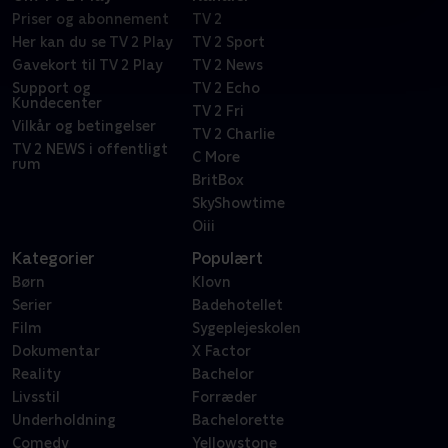
Priser og abonnement
TV 2
Her kan du se TV 2 Play
TV 2 Sport
Gavekort til TV 2 Play
TV 2 News
Support og
TV 2 Echo
Kundecenter
TV 2 Fri
Vilkår og betingelser
TV 2 Charlie
TV 2 NEWS i offentligt
C More
rum
BritBox
SkyShowtime
Oiii
Kategorier
Populært
Børn
Klovn
Serier
Badehotellet
Film
Sygeplejeskolen
Dokumentar
X Factor
Reality
Bachelor
Livsstil
Forræder
Underholdning
Bachelorette
Comedy
Yellowstone