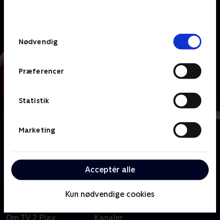
bunden af siden. Læs mere om hvordan TV 2
behandler dine oplysninger i
TV 2s privatlivspolitik
.
Samtykkevalg
Nødvendig
Præferencer
Statistik
Marketing
Om WTA
Glæd dig til at opleve nogle af sportens absolutte
superstjerner, når vi viser masser af tennis fra WTA-
turneringen.
Acceptér alle
Kun nødvendige cookies
Om TV 2 Play
Kanaler