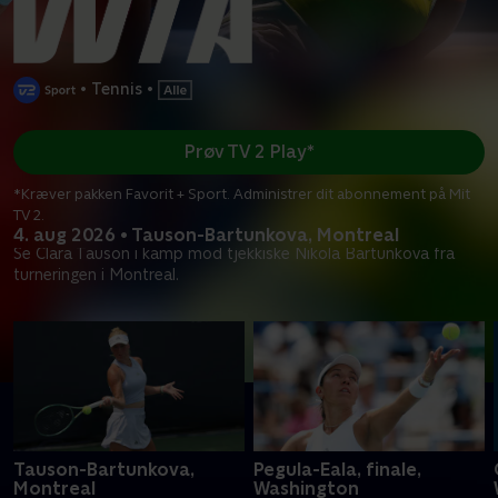
•
Tennis
•
Prøv TV 2 Play*
*Kræver pakken Favorit + Sport. Administrer dit abonnement på Mit
TV 2.
4. aug 2026 • Tauson-Bartunkova, Montreal
Se Clara Tauson i kamp mod tjekkiske Nikola Bartunkova fra
turneringen i Montreal.
Tauson-Bartunkova,
Pegula-Eala, finale,
Montreal
Washington