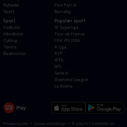
Nyheder
Paw Patrol
Sport
Barnaby
Sport
Populær sport
Fodbold
3F Superliga
Håndbold
Tour de France
Cykling
FIFA VM 2026
Tennis
A Liga
Badminton
ATP
WTA
NFL
Serie A
Diamond League
La Vuelta
Privatlivspolitik
Cookie-indstillinger
©
2026
TV 2 DANMARK A/S