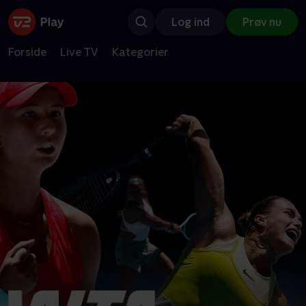
Log ind
Prøv nu
Forside
Live TV
Kategorier