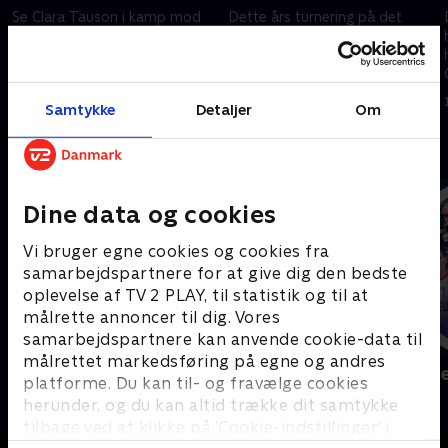
Se Clara Tauson i kamp mod
Dette års turnering på det
tjekkiske Nikola Bartunkova fra
hurtige underlag i Washington
turneringen i Montreal.
har blandt andre deltagelse af
Christina Bucsa, Naomi Osaka
4. august 2026 • 110 min
og Clara Tauson.
3. august 2026 • 152 min
Samtykke
Detaljer
Om
Andre så også
Dine data og cookies
Vi bruger egne cookies og cookies fra
samarbejdspartnere for at give dig den bedste
oplevelse af TV 2 PLAY, til statistik og til at
målrette annoncer til dig. Vores
samarbejdspartnere kan anvende cookie-data til
målrettet markedsføring på egne og andres
Sport Fokus
Højdepunkt
platforme. Du kan til- og fravælge cookies
Sport
Sport
herunder, og du kan altid trække dit samtykke
tilbage ved at klikke på ’Cookie-indstillinger’ i