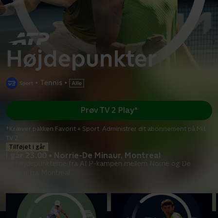
•
Tennis
•
Prøv TV 2 Play*
*Kræver pakken Favorit + Sport. Administrer dit abonnement på Mit
TV 2.
Tilføjet i går
I går 23.00 • Norrie-De Minaur, Montreal
Se højdepunkterne fra ATP-kampen mellem Norrie og De
Minaur fra Montreal.