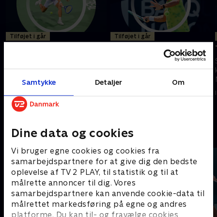
Tilføjet i går
Tilføjet i går
Norrie-De Minaur,
Navone-Fils, Montreal
Montreal
Se højdepunkterne fra ATP-
Se højdepunkterne fra ATP-
kampen mellem Navone og Fils
kampen mellem Norrie og De
fra Montreal.
Samtykke
Detaljer
Om
Minaur fra Montreal.
I går • 5 min
I går • 9 min
Dine data og cookies
Andre så også
Vi bruger egne cookies og cookies fra
samarbejdspartnere for at give dig den bedste
oplevelse af TV 2 PLAY, til statistik og til at
målrette annoncer til dig. Vores
samarbejdspartnere kan anvende cookie-data til
målrettet markedsføring på egne og andres
platforme. Du kan til- og fravælge cookies