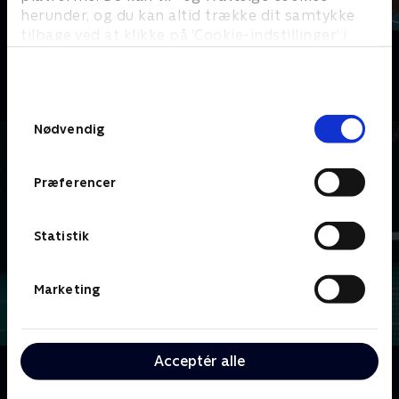
herunder, og du kan altid trække dit samtykke
tilbage ved at klikke på ’Cookie-indstillinger’ i
Højdepunkter
ATP
bunden af siden. Læs mere om hvordan TV 2
Sport
Tennis
behandler dine oplysninger i
TV 2s privatlivspolitik
.
Samtykkevalg
Nødvendig
Præferencer
Statistik
Marketing
Acceptér alle
Om ATP - Højdepunkter
Højdepunkter fra udvalgte kampe ved ATP-