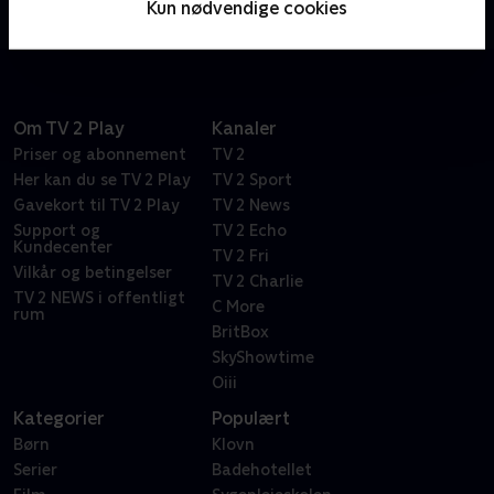
Kun nødvendige cookies
turneringerne.
Om TV 2 Play
Kanaler
Priser og abonnement
TV 2
Her kan du se TV 2 Play
TV 2 Sport
Gavekort til TV 2 Play
TV 2 News
Support og
TV 2 Echo
Kundecenter
TV 2 Fri
Vilkår og betingelser
TV 2 Charlie
TV 2 NEWS i offentligt
C More
rum
BritBox
SkyShowtime
Oiii
Kategorier
Populært
Børn
Klovn
Serier
Badehotellet