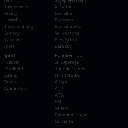
Film
Sygeplejeskolen
Dokumentar
X Factor
Reality
Bachelor
Livsstil
Forræder
Underholdning
Bachelorette
Comedy
Yellowstone
Nyheder
Paw Patrol
Sport
Barnaby
Sport
Populær sport
Fodbold
3F Superliga
Håndbold
Tour de France
Cykling
FIFA VM 2026
Tennis
A Liga
Badminton
ATP
WTA
NFL
Serie A
Diamond League
La Vuelta