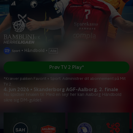
•
Håndbold
•
Prøv TV 2 Play*
*Kræver pakken Favorit + Sport. Administrer dit abonnement på Mit
TV 2.
4. jun 2026 • Skanderborg AGF-Aalborg, 2. finale
Nu spidser finalen til: Med en sejr her kan Aalborg Håndbold
sikre sig DM-guldet.