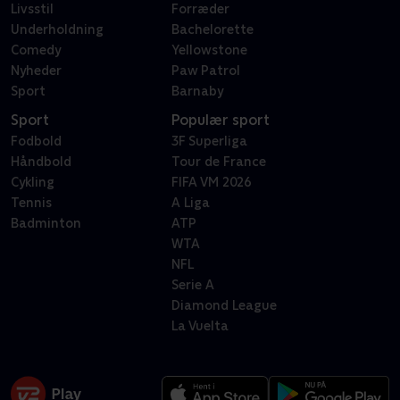
Livsstil
Forræder
Underholdning
Bachelorette
Comedy
Yellowstone
Nyheder
Paw Patrol
Sport
Barnaby
Sport
Populær sport
Fodbold
3F Superliga
Håndbold
Tour de France
Cykling
FIFA VM 2026
Tennis
A Liga
Badminton
ATP
WTA
NFL
Serie A
Diamond League
La Vuelta