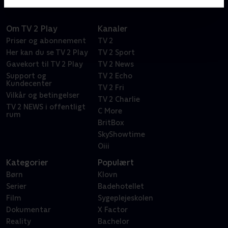
Om TV 2 Play
Kanaler
Priser og abonnement
TV 2
Her kan du se TV 2 Play
TV 2 Sport
Gavekort til TV 2 Play
TV 2 News
Support og
TV 2 Echo
Kundecenter
TV 2 Fri
Vilkår og betingelser
TV 2 Charlie
TV 2 NEWS i offentligt
C More
rum
BritBox
SkyShowtime
Oiii
Kategorier
Populært
Børn
Klovn
Serier
Badehotellet
Film
Sygeplejeskolen
Dokumentar
X Factor
Reality
Bachelor