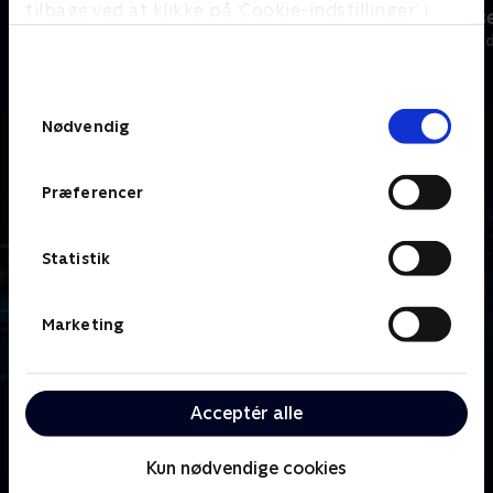
tilbage ved at klikke på ’Cookie-indstillinger’ i
Kvindeligaen
Mikkel Hanse
bunden af siden. Læs mere om hvordan TV 2
Håndbold
2024 • Håndbold
behandler dine oplysninger i
TV 2s privatlivspolitik
.
Samtykkevalg
Nødvendig
Præferencer
Statistik
Marketing
Acceptér alle
Om Herreligaen
Gense kampene fra herrernes håndboldliga.
Kun nødvendige cookies