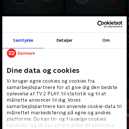
Skanderborg AGF-
Mors-Thy - GOG, 2.
Aalborg, 2. finale
bronzekamp
Nu spidser finalen til: Med en
I dag brager det løs i anden
sejr her kan Aalborg Håndbold
bronzekamp: GOG vandt 38-31
Samtykke
Detaljer
Om
sikre sig DM-guldet.
i første kamp, men nu venter
andet opgør på Mors.
4. juni 2026 • 104 min
4. juni 2026 • 94 min
Andre så også
Dine data og cookies
Vi bruger egne cookies og cookies fra
samarbejdspartnere for at give dig den bedste
oplevelse af TV 2 PLAY, til statistik og til at
målrette annoncer til dig. Vores
samarbejdspartnere kan anvende cookie-data til
målrettet markedsføring på egne og andres
platforme. Du kan til- og fravælge cookies
herunder, og du kan altid trække dit samtykke