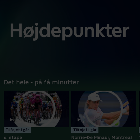
Det hele - på få minutter
8
9
min
min
Tilføjet i går
Tilføjet i går
6. etape
Norrie-De Minaur, Montreal