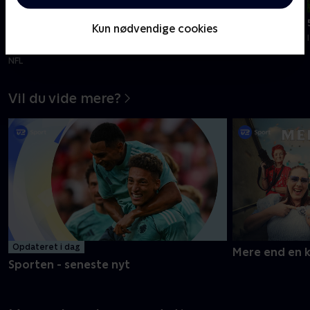
min
min
Tilføjet i går
Tilføjet i går
Kun nødvendige cookies
Arizona Cardinals-Carolina
6. etape
Panthers, Hall of Fame
Tour de France Femmes - Etaper
NFL
Vil du vide mere?
Opdateret i dag
Mere end en 
Sporten - seneste nyt