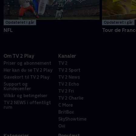
Opdateret i går
Opdateret i går
NFL
Tour de Franc
Om TV 2 Play
Kanaler
Priser og abonnement
TV 2
Her kan du se TV 2 Play
TV 2 Sport
Gavekort til TV 2 Play
TV 2 News
Support og
TV 2 Echo
Kundecenter
TV 2 Fri
Vilkår og betingelser
TV 2 Charlie
TV 2 NEWS i offentligt
C More
rum
BritBox
SkyShowtime
Oiii
Kategorier
Populært