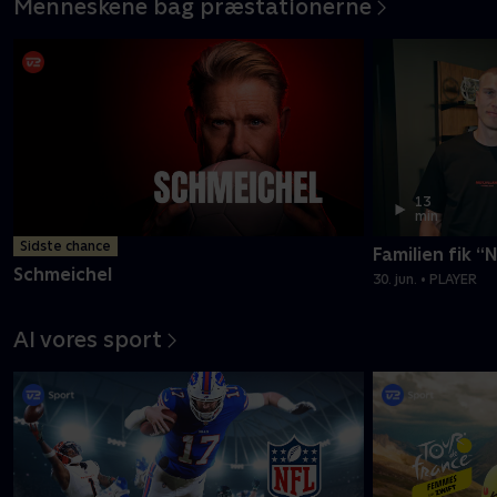
Menneskene bag præstationerne
13
min
Sidste chance
Familien fik “
Schmeichel
30. jun. • PLAYER
Al vores sport