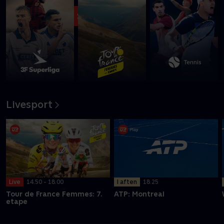
Se med nu
Livesport
I aften
18.25
Live
14.50 - 18.00
ATP: Montreal
Tour de France Femmes: 7.
etape