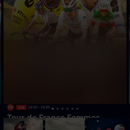
Live
14.50 - 18.00
Tour de France Femmes
Se dronningeetapen til toppen af mytiske Mont Ventoux