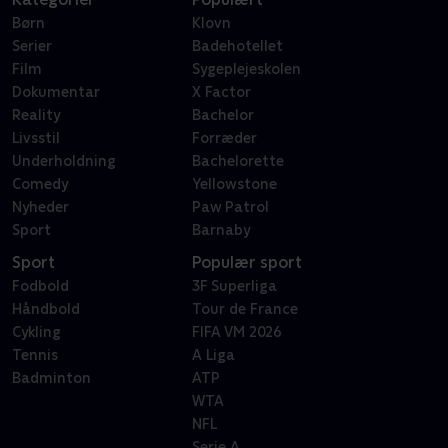
Børn
Klovn
Serier
Badehotellet
Film
Sygeplejeskolen
Dokumentar
X Factor
Reality
Bachelor
Livsstil
Forræder
Underholdning
Bachelorette
Comedy
Yellowstone
Nyheder
Paw Patrol
Sport
Barnaby
Sport
Populær sport
Fodbold
3F Superliga
Håndbold
Tour de France
Cykling
FIFA VM 2026
Tennis
A Liga
Badminton
ATP
WTA
NFL
Serie A