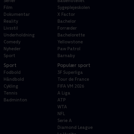
Serier
Badehotellet
Film
Sygeplejeskolen
Dokumentar
X Factor
Reality
Bachelor
Livsstil
Forræder
Underholdning
Bachelorette
Comedy
Yellowstone
Nyheder
Paw Patrol
Sport
Barnaby
Sport
Populær sport
Fodbold
3F Superliga
Håndbold
Tour de France
Cykling
FIFA VM 2026
Tennis
A Liga
Badminton
ATP
WTA
NFL
Serie A
Diamond League