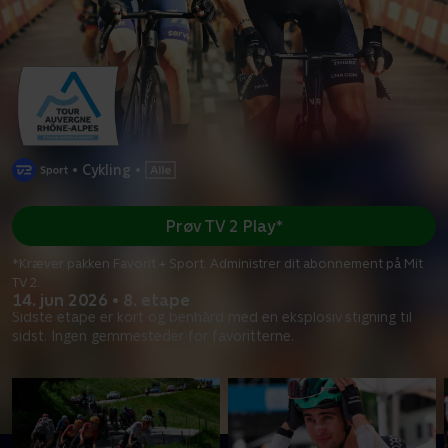
•
Cykling
•
Prøv TV 2 Play*
*Kræver pakken Favorit + Sport. Administrer dit abonnement på Mit
TV 2.
14. jun 2026 • 8. etape
Sidste etape er kort og benhård med en eksplosiv stigning til
sidst. Ingen gemmesteder for favoritterne.