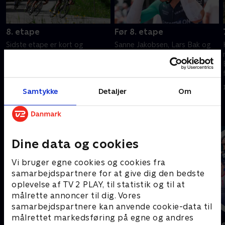
8. etape
Før 8. etape
Sidste etape er kort og
Sanne Jakobsen, Lars Bak og
benhård med en eksplosiv
Emil Vinjebo ser frem mod
stigning til sidst. Ingen
dagens etape i Tour Auvergne-
gemmesteder for favoritterne.
Rhône-Alpes.
14. juni 2026 • 146 min
14. juni 2026 • 24 min
Samtykke
Detaljer
Om
Andre så også
Dine data og cookies
Vi bruger egne cookies og cookies fra
samarbejdspartnere for at give dig den bedste
oplevelse af TV 2 PLAY, til statistik og til at
målrette annoncer til dig. Vores
samarbejdspartnere kan anvende cookie-data til
målrettet markedsføring på egne og andres
Sport Fokus
Højdepunkt