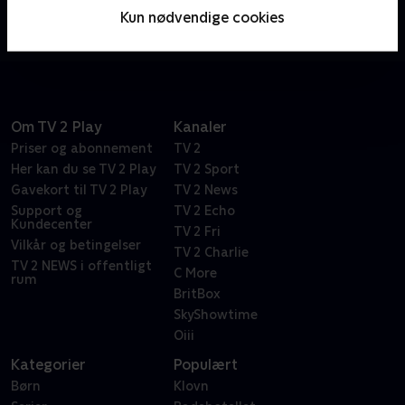
Tour de France. João Almeida, Isaac del Toro og
Kun nødvendige cookies
stortalentet Paul Seixas er blandt favoritterne, mens
Mattias Skjelmose og Andreas Kron repræsenterer
Danmark.
Om TV 2 Play
Kanaler
Priser og abonnement
TV 2
Her kan du se TV 2 Play
TV 2 Sport
Gavekort til TV 2 Play
TV 2 News
Support og
TV 2 Echo
Kundecenter
TV 2 Fri
Vilkår og betingelser
TV 2 Charlie
TV 2 NEWS i offentligt
C More
rum
BritBox
SkyShowtime
Oiii
Kategorier
Populært
Børn
Klovn