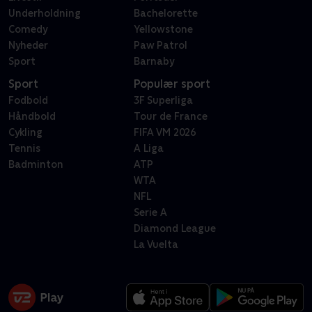
Underholdning
Bachelorette
Comedy
Yellowstone
Nyheder
Paw Patrol
Sport
Barnaby
Sport
Populær sport
Fodbold
3F Superliga
Håndbold
Tour de France
Cykling
FIFA VM 2026
Tennis
A Liga
Badminton
ATP
WTA
NFL
Serie A
Diamond League
La Vuelta