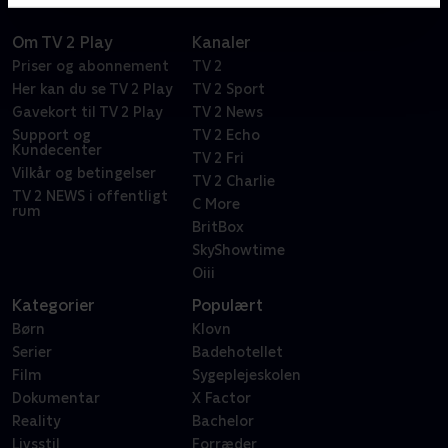
Om TV 2 Play
Kanaler
Priser og abonnement
TV 2
Her kan du se TV 2 Play
TV 2 Sport
Gavekort til TV 2 Play
TV 2 News
Support og
TV 2 Echo
Kundecenter
TV 2 Fri
Vilkår og betingelser
TV 2 Charlie
TV 2 NEWS i offentligt
C More
rum
BritBox
SkyShowtime
Oiii
Kategorier
Populært
Børn
Klovn
Serier
Badehotellet
Film
Sygeplejeskolen
Dokumentar
X Factor
Reality
Bachelor
Livsstil
Forræder