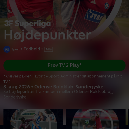
•
Fodbold
•
Prøv TV 2 Play*
*Kræver pakken Favorit + Sport. Administrer dit abonnement på Mit
TV 2.
3. aug 2026 • Odense Boldklub-Sønderjyske
Se højdepunkter fra kampen mellem Odense Boldklub og
Sønderjyske.