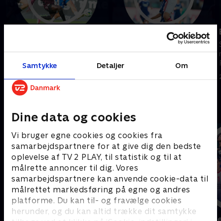
Odense Boldklub-
Silkeborg IF-F.C.
Sønderjyske
København
Se højdepunkter fra kampen
Se højdepunkter fra kampen
mellem Odense Boldklub og
mellem Silkeborg IF og F.C.
Samtykke
Detaljer
Om
Sønderjyske.
København.
3. august 2026 • 5 min
2. august 2026 • 5 min
Andre så også
Dine data og cookies
Vi bruger egne cookies og cookies fra
samarbejdspartnere for at give dig den bedste
oplevelse af TV 2 PLAY, til statistik og til at
målrette annoncer til dig. Vores
samarbejdspartnere kan anvende cookie-data til
målrettet markedsføring på egne og andres
platforme. Du kan til- og fravælge cookies
herunder, og du kan altid trække dit samtykke
Sport Fokus
Højdepunkt