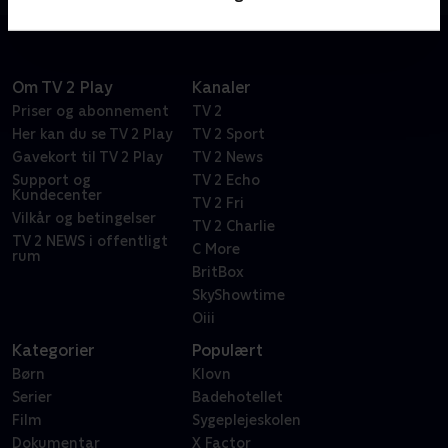
Om TV 2 Play
Kanaler
Priser og abonnement
TV 2
Her kan du se TV 2 Play
TV 2 Sport
Gavekort til TV 2 Play
TV 2 News
Support og
TV 2 Echo
Kundecenter
TV 2 Fri
Vilkår og betingelser
TV 2 Charlie
TV 2 NEWS i offentligt
C More
rum
BritBox
SkyShowtime
Oiii
Kategorier
Populært
Børn
Klovn
Serier
Badehotellet
Film
Sygeplejeskolen
Dokumentar
X Factor