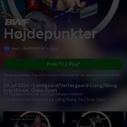
•
Badminton
•
Prøv TV 2 Play*
*Kræver pakken Favorit + Sport. Administrer dit abonnement på Mit
TV 2.
24. jul 2026 • Lundgaard/Vestergaard-Liang/Wang,
kvartfinale, China Open
Se højdepunkterne fra kvartfinalen mellem
Lundgaard/Vestergaard og Liang/Wang fra China Open.