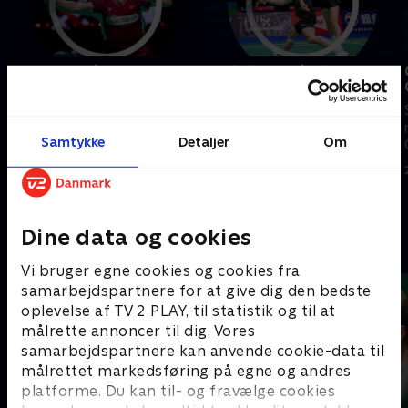
Lundgaard/Vestergaard-
Christiansen/Bøje-
Liang/Wang, kvartfinale,
Gicquel/Delrue,
China Open
kvartfinale, China Open
Se højdepunkterne fra
Se højdepunkterne fra
Samtykke
Detaljer
Om
kvartfinalen mellem
kvartfinalen mellem
Lundgaard/Vestergaard og
Christiansen/Bøje og
Liang/Wang fra China Open.
Gicquel/Delrue fra China Open.
24. juli 2026 • 5 min
24. juli 2026 • 5 min
Dine data og cookies
Andre så også
Vi bruger egne cookies og cookies fra
samarbejdspartnere for at give dig den bedste
oplevelse af TV 2 PLAY, til statistik og til at
målrette annoncer til dig. Vores
samarbejdspartnere kan anvende cookie-data til
målrettet markedsføring på egne og andres
platforme. Du kan til- og fravælge cookies