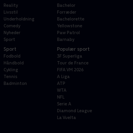
Reality
Bachelor
Livsstil
Forræder
Underholdning
Bachelorette
Comedy
Yellowstone
Nyheder
Paw Patrol
Sport
Barnaby
Sport
Populær sport
Fodbold
3F Superliga
Håndbold
Tour de France
Cykling
FIFA VM 2026
Tennis
A Liga
Badminton
ATP
WTA
NFL
Serie A
Diamond League
La Vuelta