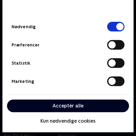
bunden af siden. Læs mere om hvordan TV 2
behandler dine oplysninger i
TV 2s privatlivspolitik
.
Samtykkevalg
Nødvendig
Præferencer
Statistik
Marketing
Om Tabu - med Rune Klan
Rune Klan tager igen i sommerhus for at udfordre
samfundets største tabuer med mennesker formet
Acceptér alle
af fordomme og misforståede hensyn.
Kun nødvendige cookies