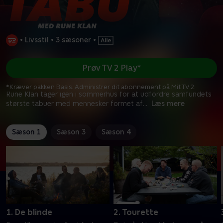
•
Livsstil
•
3 sæsoner
•
Prøv TV 2 Play*
*Kræver pakken Basis. Administrer dit abonnement på Mit TV 2.
Rune Klan tager igen i sommerhus for at udfordre samfundets
største tabuer med mennesker formet af
...
Læs mere
Sæson 1
Sæson 3
Sæson 4
1. De blinde
2. Tourette