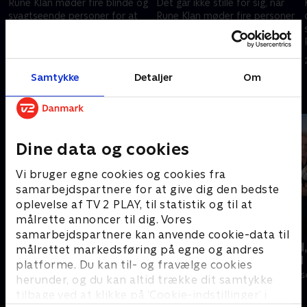
Rune Klan møder fire blinde og
Det går ikke stille for sig, når
svagtseende personer for at
Rune Klan møder fire personer
blive klogere på, hvordan det er
med tourettes syndrom. OBS.
at være blind, og hvor grænsen
Der forekommer voldsomt
går for humor om
sprogbrug i programmet
13. september 2021 • 39 min
20. september 2021 • 40 min
synshandicap
Samtykke
Detaljer
Om
Andre så også
Dine data og cookies
Vi bruger egne cookies og cookies fra
samarbejdspartnere for at give dig den bedste
oplevelse af TV 2 PLAY, til statistik og til at
målrette annoncer til dig. Vores
samarbejdspartnere kan anvende cookie-data til
Helt sort
Beliggenhed,
målrettet markedsføring på egne og andres
beliggenhed
Livsstil • 7 sæsoner
platforme. Du kan til- og fravælge cookies
Livsstil • 18 sæ
herunder, og du kan altid trække dit samtykke
tilbage ved at klikke på ’Cookie-indstillinger’ i