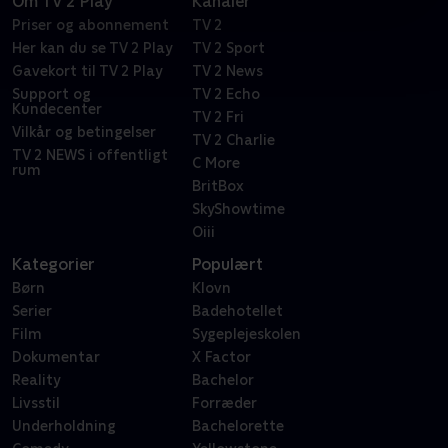
Om TV 2 Play
Kanaler
Priser og abonnement
TV 2
Her kan du se TV 2 Play
TV 2 Sport
Gavekort til TV 2 Play
TV 2 News
Support og
TV 2 Echo
Kundecenter
TV 2 Fri
Vilkår og betingelser
TV 2 Charlie
TV 2 NEWS i offentligt
C More
rum
BritBox
SkyShowtime
Oiii
Kategorier
Populært
Børn
Klovn
Serier
Badehotellet
Film
Sygeplejeskolen
Dokumentar
X Factor
Reality
Bachelor
Livsstil
Forræder
Underholdning
Bachelorette