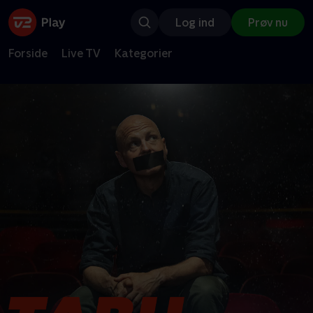
Log ind
Prøv nu
Forside
Live TV
Kategorier