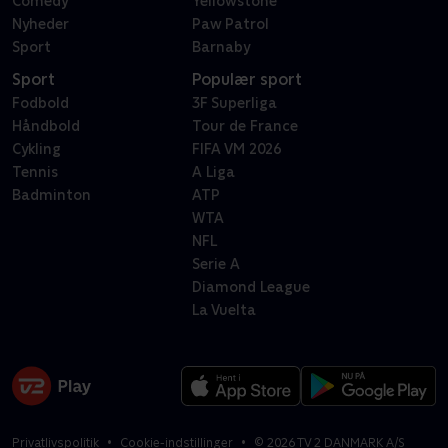
Comedy
Yellowstone
Nyheder
Paw Patrol
Sport
Barnaby
Sport
Populær sport
Fodbold
3F Superliga
Håndbold
Tour de France
Cykling
FIFA VM 2026
Tennis
A Liga
Badminton
ATP
WTA
NFL
Serie A
Diamond League
La Vuelta
Privatlivspolitik
Cookie-indstillinger
©
2026
TV 2 DANMARK A/S