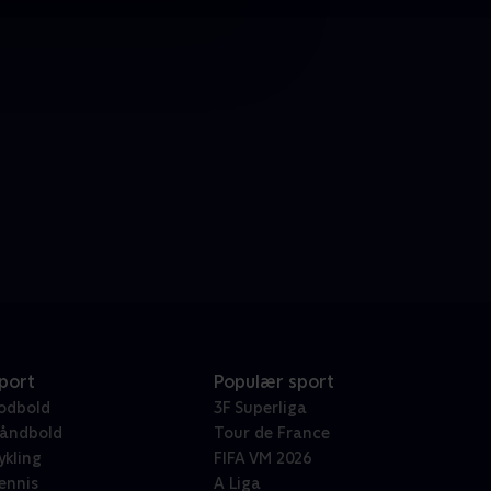
port
Populær sport
odbold
3F Superliga
åndbold
Tour de France
ykling
FIFA VM 2026
ennis
A Liga