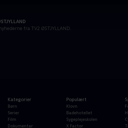
ØSTJYLLAND
-nyhederne fra TV2 ØSTJYLLAND.
Kategorier
Populært
S
Børn
Klovn
F
Serier
Badehotellet
H
Film
Sygeplejeskolen
C
Dokumentar
X Factor
T