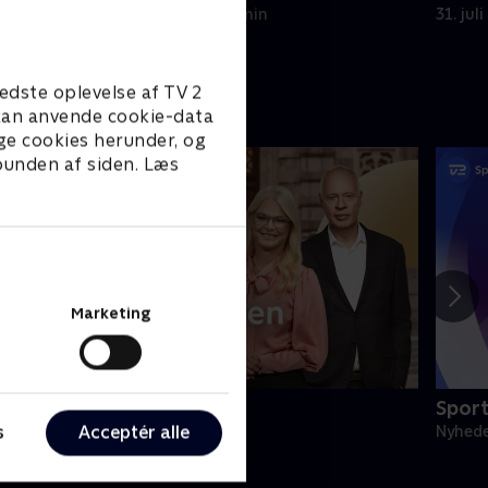
3. august 2026 • 3 min
31. jul
edste oplevelse af TV 2
e kan anvende cookie-data
ge cookies herunder, og
 bunden af siden. Læs
Marketing
irsdagsanalysen
Sport
s
Acceptér alle
yheder & Magasiner
Nyhede