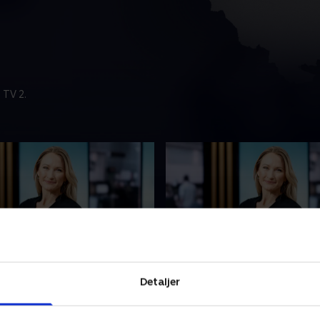
 TV 2.
t
4. august
Detaljer
nyhederne fra TV2
Se 19.30-nyhederne fra TV2
ND.
ØSTJYLLAND.