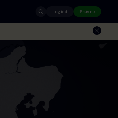
Log ind
Prøv nu