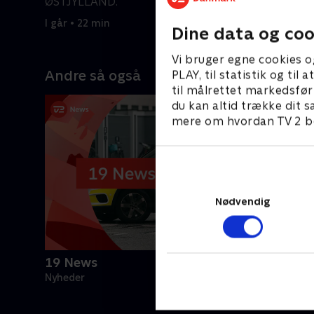
ØSTJYLLAND.
5. august 
I går • 22 min
Dine data og coo
Vi bruger egne cookies o
Andre så også
PLAY, til statistik og ti
til målrettet markedsfør
du kan altid trække dit s
mere om hvordan TV 2 be
Nødvendig
19 News
Nyheder