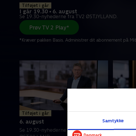
Tilføjet i går
I går 19.30 • 6. august
Se 19.30-nyhederne fra TV2 ØSTJYLLAND.
Prøv TV 2 Play*
*Kræver pakken Basis. Administrer dit abonnement på Mit
Tilføjet i går
5. augus
Samtykke
6. august
Se 19.30-
Se 19.30-nyhederne fra TV2
ØSTJYLLA