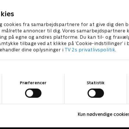
2026 • 21 min
4. august 2026 • 22 min
kies
g cookies fra samarbejdspartnere for at give dig den b
l at målrette annoncer til dig. Vores samarbejdspartner
ing på egne og andres platforme. Du kan til- og fravæl
amtykke tilbage ved at klikke på ’Cookie-indstillinger’ i
handler dine oplysninger i
TV 2s privatlivspolitik
.
Samtykkevalg
Præferencer
Statistik
Tegnsprogstolket
T
Kun nødvendige cookie
Nyheder & Magasiner
N